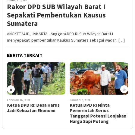
Rakor DPD SUB Wilayah Barat I
Sepakati Pembentukan Kausus
Sumatera
ANGKET24.ID, JAKARTA - Anggota DPD RI Sub Wilayah Barat I
menyepakati pembentukan Kaukus Sumatera sebagai wadah […]
BERITA TERKAIT
J
K
K
D
«
»
Februari 16, 2021
Januari 7, 2021
Ketua DPD RI: Desa Harus
Ketua DPD RI Minta
Jadi Kekuatan Ekonomi
Pemerintah Serius
Tanggapi Potensi Lonjakan
Harga Sapi Potong