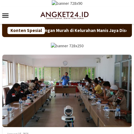
Loncat
ke
Menu
konten
Mobile
 Gerakan Pangan Murah di Kelurahan Manis Jaya Diserbu Warga
Konten Spesial
Januari 15, 2021