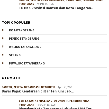
BANTEN
,
BERITA
,
KOTA TANGERANG
,
ORGANISASI
,
PEMERINTAHAN
,
PENDIDIKAN
Agustus 5, 2026
TP PKK Provinsi Banten dan Kota Tangeran…
TOPIK POPULER
KOTATANGERANG
PEMKOTTANGERANG
WALIKOTATANGERANG
SERANG
PJWALIKOTATANGERANG
OTOMOTIF
BANTEN
,
BERITA
,
ORGANISASI
,
OTOMOTIF
April 29, 2026
Bayar Pajak Kendaraan di Banten Kini Leb…
BERITA
,
KOTA TANGERANG
,
OTOMOTIF
,
PEMERINTAHAN
,
PENDIDIKAN
Februari 19, 2026
Disnaker Kota Tangerang Lahirkan SDM Ter…