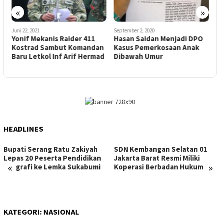
«
»
Juni 22, 2021
September 2, 2020
S
Yonif Mekanis Raider 411
Hasan Saidan Menjadi DPO
W
Kostrad Sambut Komandan
Kasus Pemerkosaan Anak
P
Baru Letkol Inf Arif Hermad
Dibawah Umur
HEADLINES
Bupati Serang Ratu Zakiyah
SDN Kembangan Selatan 01
Lepas 20 Peserta Pendidikan
Jakarta Barat Resmi Miliki
«
»
Kaligrafi ke Lemka Sukabumi
Koperasi Berbadan Hukum
KATEGORI:
NASIONAL