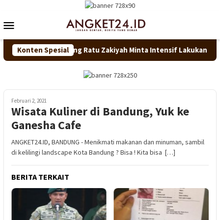
Loncat
ke
Menu
konten
Mobile
antik, Bupati Serang Ratu Zakiyah Minta Intensif Lakukan Pembi
Konten Spesial
Februari 2, 2021
Wisata Kuliner di Bandung, Yuk ke
Ganesha Cafe
ANGKET24.ID, BANDUNG - Menikmati makanan dan minuman, sambil
di kelilingi landscape Kota Bandung ? Bisa ! Kita bisa […]
BERITA TERKAIT