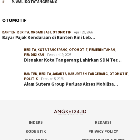
PJWALIKOTATANGERANG
OTOMOTIF
BANTEN
,
BERITA
,
ORGANISASI
,
OTOMOTIF
April 29, 2026
Bayar Pajak Kendaraan di Banten Kini Leb…
BERITA
,
KOTA TANGERANG
,
OTOMOTIF
,
PEMERINTAHAN
,
PENDIDIKAN
Februari 19, 2026
Disnaker Kota Tangerang Lahirkan SDM Ter…
BANTEN
,
BERITA
,
JAKARTA
,
KABUPATEN TANGERANG
,
OTOMOTIF
,
POLITIK
Februari 5, 2026
Alam Sutera Group Perluas Akses Mobilisa…
INDEKS
REDAKSI
KODE ETIK
PRIVACY POLICY