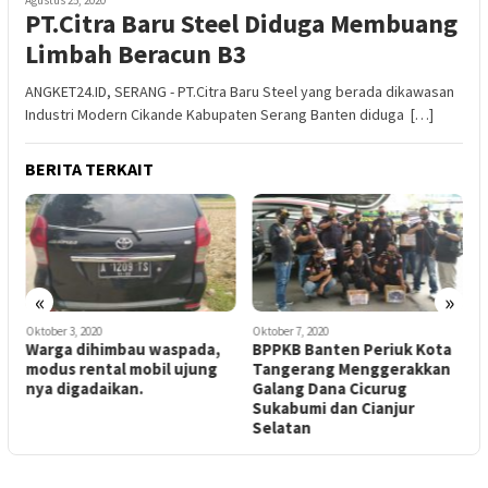
PT.Citra Baru Steel Diduga Membuang
Limbah Beracun B3
ANGKET24.ID, SERANG - PT.Citra Baru Steel yang berada dikawasan
Industri Modern Cikande Kabupaten Serang Banten diduga […]
BERITA TERKAIT
«
»
Oktober 3, 2020
Oktober 7, 2020
O
Warga dihimbau waspada,
BPPKB Banten Periuk Kota
D
modus rental mobil ujung
Tangerang Menggerakkan
P
nya digadaikan.
Galang Dana Cicurug
Sukabumi dan Cianjur
L
Selatan