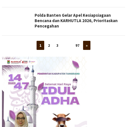
Polda Banten Gelar Apel Kesiapsiagaan
Bencana dan KARHUTLA 2026, Prioritaskan
Pencegahan
1
2
3
…
97
»