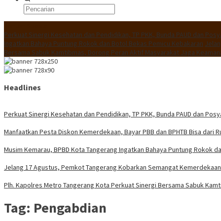
Konten Spesial
Perkuat Sinergi Kesehatan dan Pendidikan, TP PKK, Bunda PAUD dan Posy
Ingatkan Bahaya Puntung Rokok dan Botol Bekas Pemicu Kebakaran
Jelan
Bersama Sabuk Kamtibmas, Dorong Peran Aktif Masyarakat Jaga Keaman
Headlines
Perkuat Sinergi Kesehatan dan Pendidikan, TP PKK, Bunda PAUD dan Posy
Manfaatkan Pesta Diskon Kemerdekaan, Bayar PBB dan BPHTB Bisa dari 
Musim Kemarau, BPBD Kota Tangerang Ingatkan Bahaya Puntung Rokok da
Jelang 17 Agustus, Pemkot Tangerang Kobarkan Semangat Kemerdekaan 
Plh. Kapolres Metro Tangerang Kota Perkuat Sinergi Bersama Sabuk Kam
Tag:
Pengabdian