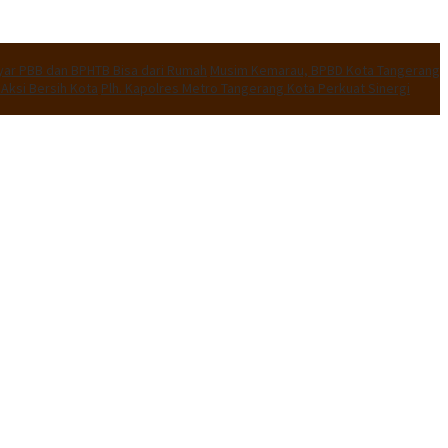
ar PBB dan BPHTB Bisa dari Rumah
Musim Kemarau, BPBD Kota Tangerang
ksi Bersih Kota
Plh. Kapolres Metro Tangerang Kota Perkuat Sinergi