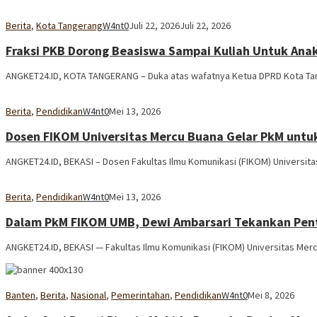
Berita
,
Kota Tangerang
W4nt0
Juli 22, 2026
Juli 22, 2026
Fraksi PKB Dorong Beasiswa Sampai Kuliah Untuk An
ANGKET24.ID, KOTA TANGERANG – Duka atas wafatnya Ketua DPRD Kota Tan
Berita
,
Pendidikan
W4nt0
Mei 13, 2026
Dosen FIKOM Universitas Mercu Buana Gelar PkM untuk 
ANGKET24.ID, BEKASI – Dosen Fakultas Ilmu Komunikasi (FIKOM) Universi
Berita
,
Pendidikan
W4nt0
Mei 13, 2026
Dalam PkM FIKOM UMB, Dewi Ambarsari Tekankan Penti
ANGKET24.ID, BEKASI — Fakultas Ilmu Komunikasi (FIKOM) Universitas Me
Banten
,
Berita
,
Nasional
,
Pemerintahan
,
Pendidikan
W4nt0
Mei 8, 2026