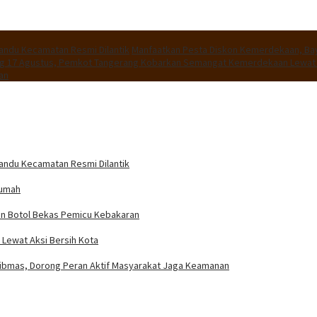
andu Kecamatan Resmi Dilantik
Manfaatkan Pesta Diskon Kemerdekaan, Bay
g 17 Agustus, Pemkot Tangerang Kobarkan Semangat Kemerdekaan Lewat A
an
andu Kecamatan Resmi Dilantik
Rumah
n Botol Bekas Pemicu Kebakaran
Lewat Aksi Bersih Kota
tibmas, Dorong Peran Aktif Masyarakat Jaga Keamanan