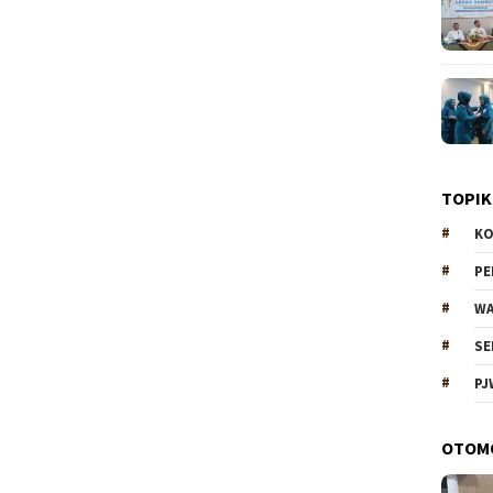
TOPIK
KO
P
WA
SE
PJ
OTOM