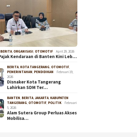
,
BERITA
,
ORGANISASI
,
OTOMOTIF
April 29, 2026
Pajak Kendaraan di Banten Kini Leb…
BERITA
,
KOTA TANGERANG
,
OTOMOTIF
,
PEMERINTAHAN
,
PENDIDIKAN
Februari 19,
2026
Disnaker Kota Tangerang
Lahirkan SDM Ter…
BANTEN
,
BERITA
,
JAKARTA
,
KABUPATEN
TANGERANG
,
OTOMOTIF
,
POLITIK
Februari
5, 2026
Alam Sutera Group Perluas Akses
Mobilisa…