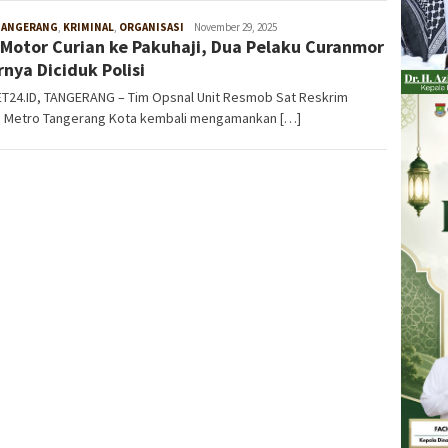
TANGERANG
,
KRIMINAL
,
ORGANISASI
W4nt0
November 29, 2025
 Motor Curian ke Pakuhaji, Dua Pelaku Curanmor
rnya Diciduk Polisi
T24.ID, TANGERANG – Tim Opsnal Unit Resmob Sat Reskrim
s Metro Tangerang Kota kembali mengamankan […]