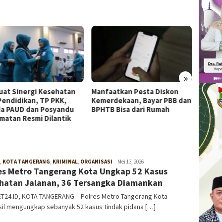
»
uat Sinergi Kesehatan
Manfaatkan Pesta Diskon
Musim
Pendidikan, TP PKK,
Kemerdekaan, Bayar PBB dan
Tange
a PAUD dan Posyandu
BPHTB Bisa dari Rumah
Puntu
matan Resmi Dilantik
Bekas
,
KOTA TANGERANG
,
KRIMINAL
,
ORGANISASI
W4nt0
Mei 13, 2026
es Metro Tangerang Kota Ungkap 52 Kasus
hatan Jalanan, 36 Tersangka Diamankan
T24.ID, KOTA TANGERANG – Polres Metro Tangerang Kota
sil mengungkap sebanyak 52 kasus tindak pidana […]