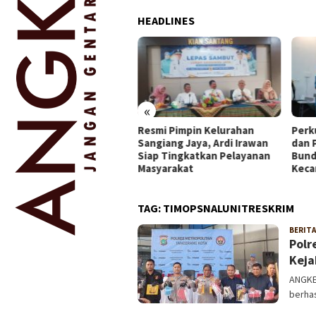
HEADLINES
«
Resmi Pimpin Kelurahan
Perk
rong Pembangunan
Sangiang Jaya, Ardi Irawan
dan 
rah, Ketua PWI Banten
Siap Tingkatkan Pelayanan
Bund
jungi Kantor Sekber PWI
Masyarakat
Keca
 SMSI Pandeglang
TAG:
TIMOPSNALUNITRESKRIM
BERITA
Polr
Keja
ANGKE
berha