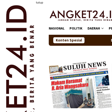
Loncat
tutup
ke
konten
NASIONAL
POLITIK
DAERAH
P
Konten Spesial
Dorong Pembangun