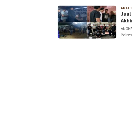
KOTA 
Jual
Akhi
ANGKE
Polre