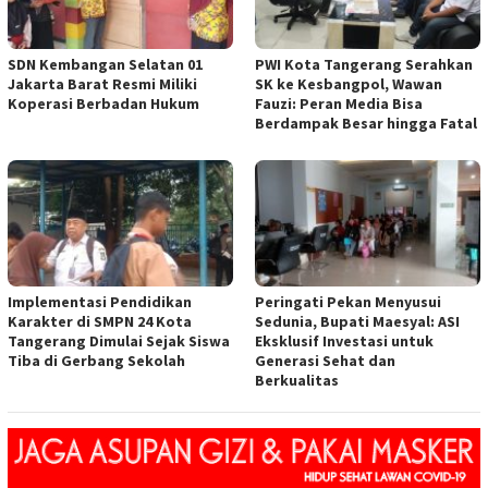
SDN Kembangan Selatan 01
PWI Kota Tangerang Serahkan
Jakarta Barat Resmi Miliki
SK ke Kesbangpol, Wawan
Koperasi Berbadan Hukum
Fauzi: Peran Media Bisa
Berdampak Besar hingga Fatal
Implementasi Pendidikan
Peringati Pekan Menyusui
Karakter di SMPN 24 Kota
Sedunia, Bupati Maesyal: ASI
Tangerang Dimulai Sejak Siswa
Eksklusif Investasi untuk
Tiba di Gerbang Sekolah
Generasi Sehat dan
Berkualitas