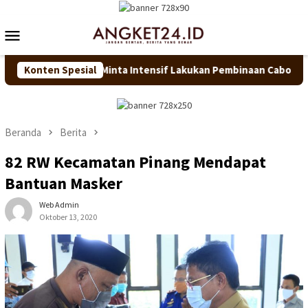
Loncat
ke
Menu
konten
Mobile
u Zakiyah Minta Intensif Lakukan Pembinaan Cabor
Konten Spesial
Bupat
Beranda
Berita
82 RW Kecamatan Pinang Mendapat
Bantuan Masker
Web Admin
Oktober 13, 2020