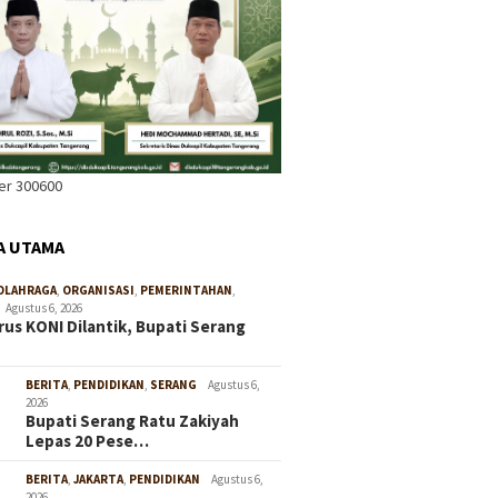
A UTAMA
OLAHRAGA
,
ORGANISASI
,
PEMERINTAHAN
,
Agustus 6, 2026
us KONI Dilantik, Bupati Serang
BERITA
,
PENDIDIKAN
,
SERANG
Agustus 6,
2026
Bupati Serang Ratu Zakiyah
Lepas 20 Pese…
BERITA
,
JAKARTA
,
PENDIDIKAN
Agustus 6,
2026