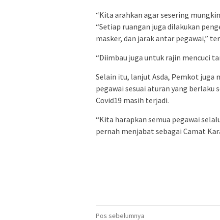
“Kita arahkan agar sesering mungkin
“Setiap ruangan juga dilakukan penge
masker, dan jarak antar pegawai,” ter
“Diimbau juga untuk rajin mencuci t
Selain itu, lanjut Asda, Pemkot ju
pegawai sesuai aturan yang berlaku 
Covid19 masih terjadi.
“Kita harapkan semua pegawai selalu
pernah menjabat sebagai Camat Kar
Navigasi
Pos sebelumnya