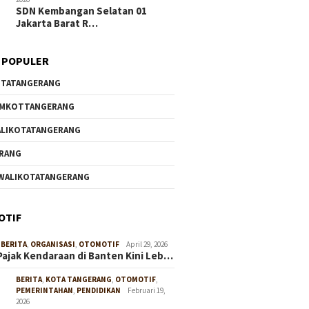
SDN Kembangan Selatan 01
Jakarta Barat R…
 POPULER
TATANGERANG
EMKOTTANGERANG
LIKOTATANGERANG
RANG
WALIKOTATANGERANG
OTIF
,
BERITA
,
ORGANISASI
,
OTOMOTIF
April 29, 2026
Pajak Kendaraan di Banten Kini Leb…
BERITA
,
KOTA TANGERANG
,
OTOMOTIF
,
PEMERINTAHAN
,
PENDIDIKAN
Februari 19,
2026