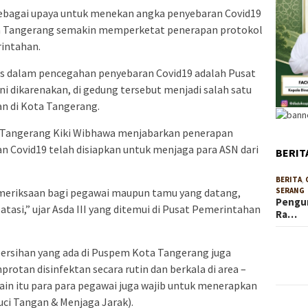
ebagai upaya untuk menekan angka penyebaran Covid19
a Tangerang semakin memperketat penerapan protokol
intahan.
us dalam pencegahan penyebaran Covid19 adalah Pusat
i dikarenakan, di gedung tersebut menjadi salah satu
an di Kota Tangerang.
 Tangerang Kiki Wibhawa menjabarkan penerapan
n Covid19 telah disiapkan untuk menjaga para ASN dari
BERIT
BERITA
,
emeriksaan bagi pegawai maupun tamu yang datang,
SERANG
Pengur
batasi,” ujar Asda III yang ditemui di Pusat Pemerintahan
Ra…
ersihan yang ada di Puspem Kota Tangerang juga
otan disinfektan secara rutin dan berkala di area –
lain itu para para pegawai juga wajib untuk menerapkan
ci Tangan & Menjaga Jarak).