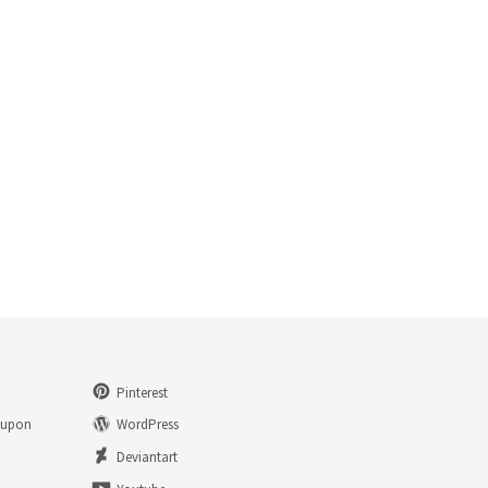
Pinterest
eupon
WordPress
n
Deviantart