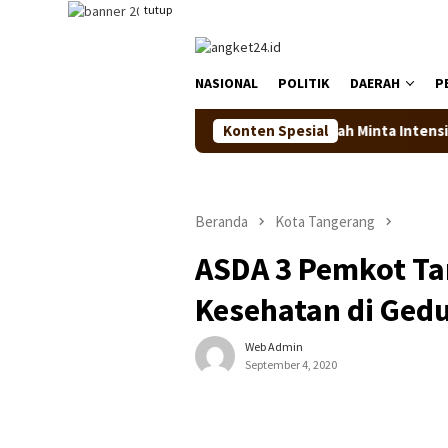
Loncat
tutup
ke
konten
NASIONAL
POLITIK
DAERAH
P
KONI Dilantik, Bupati Serang Ratu Zakiyah Minta Intensif Lakuk
Konten Spesial
Beranda
Kota Tangerang
ASDA 3 Pemkot Ta
Kesehatan di Ged
Web Admin
September 4, 2020