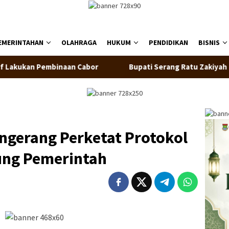
EMERINTAHAN
OLAHRAGA
HUKUM
PENDIDIKAN
BISNIS
an Pembinaan Cabor
Bupati Serang Ratu Zakiyah Lepas 20
ngerang Perketat Protokol
ung Pemerintah