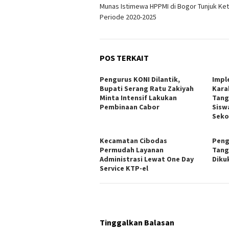
Munas Istimewa HPPMI di Bogor Tunjuk Ke
pos
Periode 2020-2025
POS TERKAIT
Pengurus KONI Dilantik,
Impl
Bupati Serang Ratu Zakiyah
Kara
Minta Intensif Lakukan
Tang
Pembinaan Cabor
Sisw
Seko
Kecamatan Cibodas
Peng
Permudah Layanan
Tang
Administrasi Lewat One Day
Diku
Service KTP-el
Tinggalkan Balasan