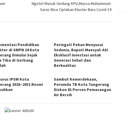
tum
Ngotot Masuk Gedung KPU,Massa Muhammad-
Saras Bisa Ciptakan Klaster Baru Covid-19
ementasi Pendidikan
Peringati Pekan Menyusui
kter di SMPN 24 Kota
Sedunia, Bupati Maesyal: ASI
erang Dimulai Sejak
Eksklusif Investasi untuk
a Tiba di Gerbang
Generasi Sehat dan
lah
Berkualitas
urus IPSM Kota
Sambut Kemerdekaan,
erang 2026–2031 Resmi
Perumda TB Kota Tangerang
kuhkan
Diskon 81 Persen Pemasangan
Air Bersih