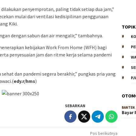
 dilakukan penyemprotan, paling tidak setiap dua jam,”
cekan mulai dari ventilasi kedisipilinan penggunaan
ang Kiki.
TOPIK
angan dengan sabun dan air mengalir,” tambahnya.
KO
ga menerapkan kebijakan Work From Home (WFH) bagi
P
serta penyesuaian jam dan ritme kerja selama pandemi
WA
SE
 sehat dan pandemi segera berakhir,” pungkas pria yang
PJ
awaci.(
edy.r/hms
)
OTOM
SEBARKAN
BANTEN
Bayar 
Pos berikutnya