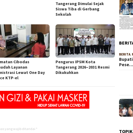
Tangerang Dimulai Sejak
Siswa Tiba di Gerbang
Sekolah
BERIT
BERITA
,
Bupati
matan Cibodas
Pengurus IPSM Kota
Pese
udah Layanan
Tangerang 2026–2031 Resmi
nistrasi Lewat One Day
Dikukuhkan
ice KTP-el
as yang wajib ditandai
*
TOPIK