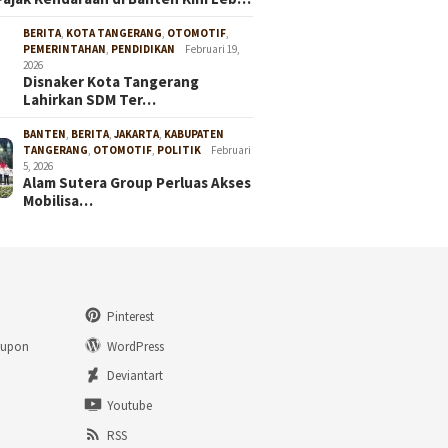
BERITA
,
KOTA TANGERANG
,
OTOMOTIF
,
PEMERINTAHAN
,
PENDIDIKAN
Februari 19,
2026
Disnaker Kota Tangerang
Lahirkan SDM Ter…
BANTEN
,
BERITA
,
JAKARTA
,
KABUPATEN
TANGERANG
,
OTOMOTIF
,
POLITIK
Februari
5, 2026
Alam Sutera Group Perluas Akses
Mobilisa…
Pinterest
eupon
WordPress
n
Deviantart
Youtube
RSS