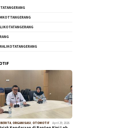
TATANGERANG
EMKOTTANGERANG
LIKOTATANGERANG
RANG
WALIKOTATANGERANG
OTIF
,
BERITA
,
ORGANISASI
,
OTOMOTIF
April 29, 2026
Pajak Kendaraan di Banten Kini Leb…