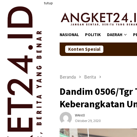
Loncat
tutup
ke
konten
NASIONAL
POLITIK
DAERAH
P
Konten Spesial
Bupati Serang R
Beranda
Berita
Dandim 0506/Tgr 
Keberangkatan Un
W4nt0
Oktober 29, 2020