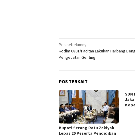
Navigasi
Pos sebelumnya
Kodim 0801/Pacitan Lakukan Harbang Den
pos
Pengecatan Genting.
POS TERKAIT
SDN 
Jaka
Kope
Bupati Serang Ratu Zakiyah
Lepas 20 Peserta Pendidikan