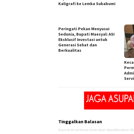
Kaligrafi ke Lemka Sukabumi
Peringati Pekan Menyusui
Sedunia, Bupati Maesyal: ASI
Eksklusif Investasi untuk
Generasi Sehat dan
Berkualitas
Keca
Perm
Admi
Serv
Tinggalkan Balasan
Alamat email Anda tidak akan dipublikasikan.
Ru