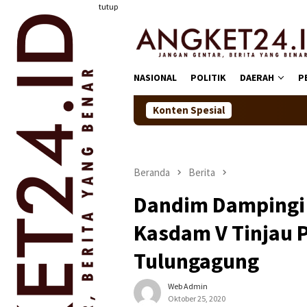
Loncat
tutup
ke
konten
NASIONAL
POLITIK
DAERAH
P
Konten Spesial
Semarakkan Jal
Beranda
Berita
Dandim Dampingi
Kasdam V Tinjau 
Tulungagung
Web Admin
Oktober 25, 2020