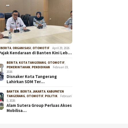
,
BERITA
,
ORGANISASI
,
OTOMOTIF
April 29, 2026
Pajak Kendaraan di Banten Kini Leb…
BERITA
,
KOTA TANGERANG
,
OTOMOTIF
,
PEMERINTAHAN
,
PENDIDIKAN
Februari 19,
2026
Disnaker Kota Tangerang
Lahirkan SDM Ter…
BANTEN
,
BERITA
,
JAKARTA
,
KABUPATEN
TANGERANG
,
OTOMOTIF
,
POLITIK
Februari
5, 2026
Alam Sutera Group Perluas Akses
Mobilisa…