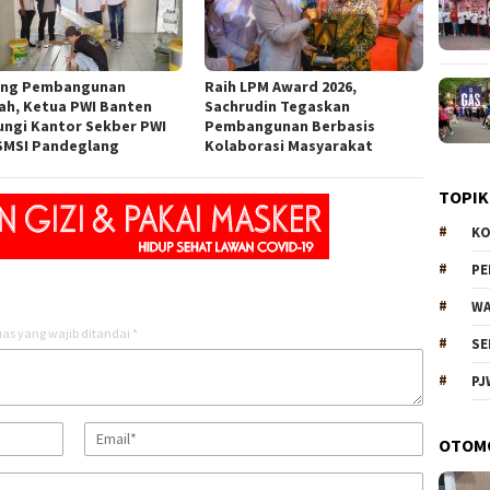
ng Pembangunan
Raih LPM Award 2026,
ah, Ketua PWI Banten
Sachrudin Tegaskan
ungi Kantor Sekber PWI
Pembangunan Berbasis
SMSI Pandeglang
Kolaborasi Masyarakat
TOPIK
KO
P
WA
as yang wajib ditandai
*
SE
PJ
OTOM