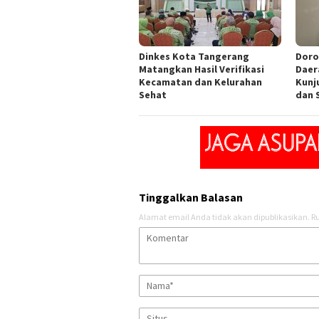
Dinkes Kota Tangerang
Doro
Matangkan Hasil Verifikasi
Daer
Kecamatan dan Kelurahan
Kunj
Sehat
dan 
Tinggalkan Balasan
Alamat email Anda tidak akan dipublikasikan.
Ru