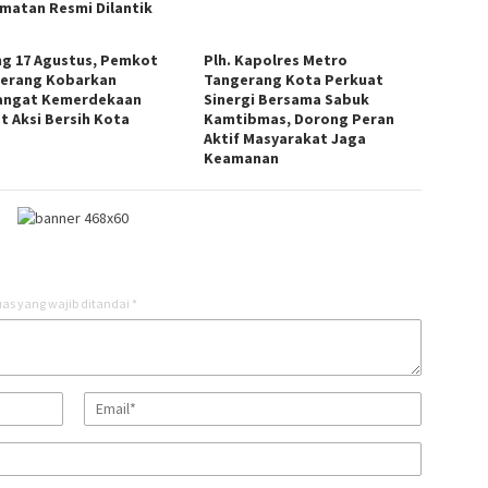
matan Resmi Dilantik
ng 17 Agustus, Pemkot
Plh. Kapolres Metro
erang Kobarkan
Tangerang Kota Perkuat
ngat Kemerdekaan
Sinergi Bersama Sabuk
t Aksi Bersih Kota
Kamtibmas, Dorong Peran
Aktif Masyarakat Jaga
Keamanan
as yang wajib ditandai
*