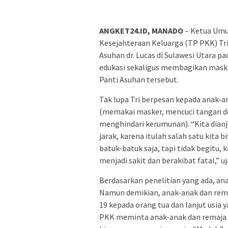
ANGKET24.ID, MANADO
– Ketua Um
Kesejahteraan Keluarga (TP PKK) Tr
Asuhan dr. Lucas di Sulawesi Utara 
edukasi sekaligus membagikan maske
Panti Asuhan tersebut.
Tak lupa Tri berpesan kepada anak-a
(memakai masker, mencuci tangan de
menghindari kerumunan). “Kita dia
jarak, karena itulah salah satu kita b
batuk-batuk saja, tapi tidak begitu, 
menjadi sakit dan berakibat fatal,” uj
Berdasarkan penelitian yang ada, ana
Namun demikian, anak-anak dan rema
19 kepada orang tua dan lanjut usia 
PKK meminta anak-anak dan remaja t