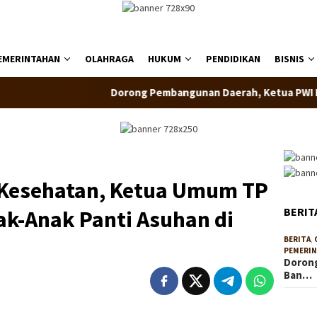
EMERINTAHAN
OLAHRAGA
HUKUM
PENDIDIKAN
BISNIS
Dorong Pembangunan Daerah, Ketua PWI Banten K
 Kesehatan, Ketua Umum TP
BERIT
k-Anak Panti Asuhan di
BERITA
,
PEMERI
Doron
Ban…