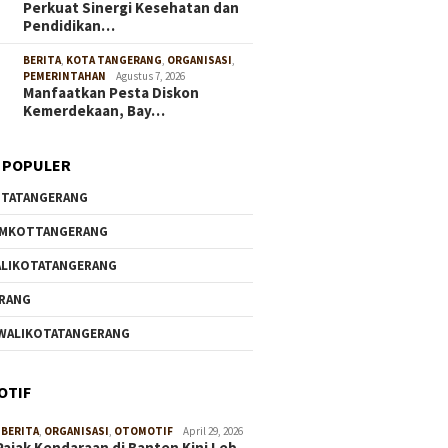
Perkuat Sinergi Kesehatan dan
Pendidikan…
BERITA
,
KOTA TANGERANG
,
ORGANISASI
,
PEMERINTAHAN
Agustus 7, 2026
Manfaatkan Pesta Diskon
Kemerdekaan, Bay…
 POPULER
TATANGERANG
EMKOTTANGERANG
LIKOTATANGERANG
RANG
WALIKOTATANGERANG
OTIF
,
BERITA
,
ORGANISASI
,
OTOMOTIF
April 29, 2026
Pajak Kendaraan di Banten Kini Leb…