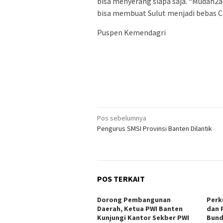
bisa menyerang siapa saja. “Mudah2a
bisa membuat Sulut menjadi bebas Co
Puspen Kemendagri
Navigasi
Pos sebelumnya
Pengurus SMSI Provinsi Banten Dilantik
pos
POS TERKAIT
Dorong Pembangunan
Perk
Daerah, Ketua PWI Banten
dan 
Kunjungi Kantor Sekber PWI
Bund