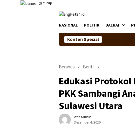
Loncat
tutup
ke
konten
NASIONAL
POLITIK
DAERAH
P
Konten Spesial
Beranda
Berita
Edukasi Protokol
PKK Sambangi Ana
Sulawesi Utara
Web Admin
Desember 4, 2020