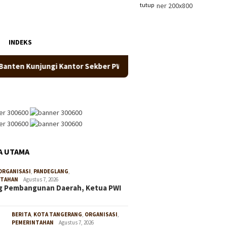
tutup
INDEKS
unjungi Kantor Sekber PWI dan SMSI Pandeglang
Perkua
A UTAMA
ORGANISASI
,
PANDEGLANG
,
NTAHAN
Agustus 7, 2026
g Pembangunan Daerah, Ketua PWI
BERITA
,
KOTA TANGERANG
,
ORGANISASI
,
PEMERINTAHAN
Agustus 7, 2026