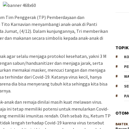
um Tim Penggerak (TP) Pemberdayaan dan
i Tito Karnavian menyambangi anak-anak di Panti
pada Jumat, (4/12). Dalam kunjungannya, Tri memberikan
r dan makanan secara simbolis kepada anak-anak di
TOPIK
nak agar selalu menjaga protokol kesehatan, yakni 3 M
KO
ngan sabun/handsanitizer dan menjaga jarak, serta
P
njurkan memakai masker, mencuci tangan dan menjaga
isa terhindar dari Covid-19. Katanya virus kecil, hanya
WA
karena dia bisa menyerang tubuh kita sehingga kita bisa
SE
arnya.
PJ
k-anak dan remaja dinilai masih kuat melawan virus.
ja ini tetap memiliki potensi untuk menularkan Covid-
OTOM
yang memiliki imunitas rendah. Oleh sebab itu, Ketum TP
idak lengah terhadap Covid-19 karena virus tersebut
BANTEN
Bayar 