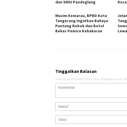
dan SMSI Pandeglang
Keca
Musim Kemarau, BPBD Kota
Jela
Tangerang Ingatkan Bahaya
Tang
Puntung Rokok dan Botol
Sema
Bekas Pemicu Kebakaran
Lewa
Tinggalkan Balasan
Alamat email Anda tidak akan dipublikasikan.
Ru