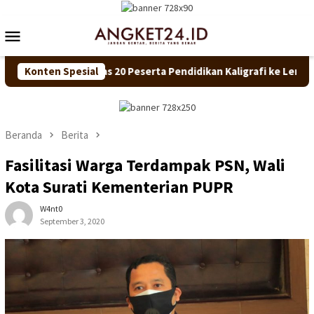
Loncat
ke
Menu
konten
Mobile
atu Zakiyah Lepas 20 Peserta Pendidikan Kaligrafi ke Lemka Suk
Konten Spesial
Beranda
Berita
Fasilitasi Warga Terdampak PSN, Wali
Kota Surati Kementerian PUPR
W4nt0
September 3, 2020