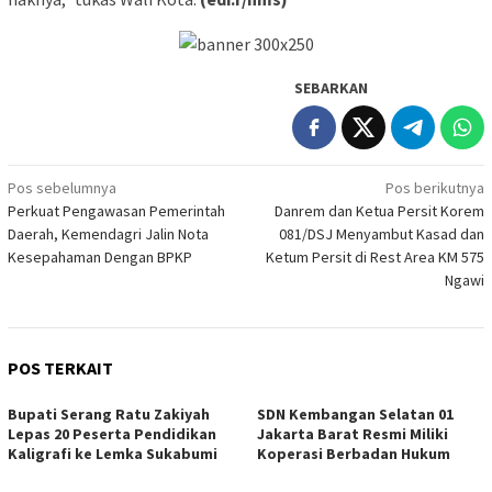
SEBARKAN
Navigasi
Pos sebelumnya
Pos berikutnya
Perkuat Pengawasan Pemerintah
Danrem dan Ketua Persit Korem
pos
Daerah, Kemendagri Jalin Nota
081/DSJ Menyambut Kasad dan
Kesepahaman Dengan BPKP
Ketum Persit di Rest Area KM 575
Ngawi
POS TERKAIT
Bupati Serang Ratu Zakiyah
SDN Kembangan Selatan 01
Lepas 20 Peserta Pendidikan
Jakarta Barat Resmi Miliki
Kaligrafi ke Lemka Sukabumi
Koperasi Berbadan Hukum