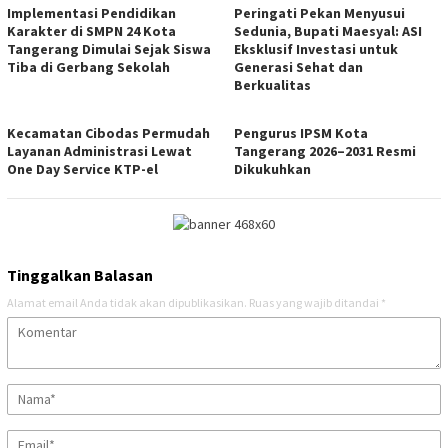
Implementasi Pendidikan
Peringati Pekan Menyusui
Karakter di SMPN 24 Kota
Sedunia, Bupati Maesyal: ASI
Tangerang Dimulai Sejak Siswa
Eksklusif Investasi untuk
Tiba di Gerbang Sekolah
Generasi Sehat dan
Berkualitas
Kecamatan Cibodas Permudah
Pengurus IPSM Kota
Layanan Administrasi Lewat
Tangerang 2026–2031 Resmi
One Day Service KTP-el
Dikukuhkan
Tinggalkan Balasan
Alamat email Anda tidak akan dipublikasikan.
Ruas yang wajib ditandai
*