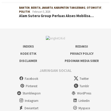
BANTEN
,
BERITA
,
JAKARTA
,
KABUPATEN TANGERANG
,
OTOMOTIF
,
POLITIK
Februari 5, 2026
Alam Sutera Group Perluas Akses Mobilisa…
INDEKS
REDAKSI
KODE ETIK
PRIVACY POLICY
DISCLAIMER
PEDOMAN MEDIA SIBER
JARINGAN SOCIAL
Facebook
Twitter
Pinterest
Tumblr
Stumbleupon
WordPress
Instagram
Linkedin
Deviantart
Myspace