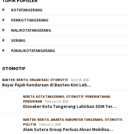
TOPIK POPULER
KOTATANGERANG
PEMKOTTANGERANG
WALIKOTATANGERANG
SERANG
PJWALIKOTATANGERANG
OTOMOTIF
BANTEN
,
BERITA
,
ORGANISASI
,
OTOMOTIF
April 29, 2026
Bayar Pajak Kendaraan di Banten Kini Leb…
BERITA
,
KOTA TANGERANG
,
OTOMOTIF
,
PEMERINTAHAN
,
PENDIDIKAN
Februari 19, 2026
Disnaker Kota Tangerang Lahirkan SDM Ter…
BANTEN
,
BERITA
,
JAKARTA
,
KABUPATEN TANGERANG
,
OTOMOTIF
,
POLITIK
Februari 5, 2026
Alam Sutera Group Perluas Akses Mobilisa…