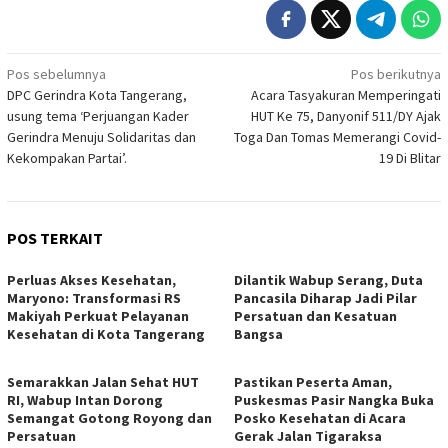
Navigasi
Pos sebelumnya
Pos berikutnya
DPC Gerindra Kota Tangerang,
Acara Tasyakuran Memperingati
pos
usung tema ‘Perjuangan Kader
HUT Ke 75, Danyonif 511/DY Ajak
Gerindra Menuju Solidaritas dan
Toga Dan Tomas Memerangi Covid-
Kekompakan Partai’.
19 Di Blitar
POS TERKAIT
Perluas Akses Kesehatan,
Dilantik Wabup Serang, Duta
Maryono: Transformasi RS
Pancasila Diharap Jadi Pilar
Makiyah Perkuat Pelayanan
Persatuan dan Kesatuan
Kesehatan di Kota Tangerang
Bangsa
Semarakkan Jalan Sehat HUT
Pastikan Peserta Aman,
RI, Wabup Intan Dorong
Puskesmas Pasir Nangka Buka
Semangat Gotong Royong dan
Posko Kesehatan di Acara
Persatuan
Gerak Jalan Tigaraksa