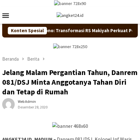
Loncat
ke
Menu
konten
Mobile
 Kesehatan, Maryono: Transformasi RS Makiyah Perkuat Pelayan
Konten Spesial
Beranda
Berita
Jelang Malam Pergantian Tahun, Danrem
081/DSJ Minta Anggotanya Tahan Diri
dan Tetap di Rumah
Web Admin
Desember 28, 2020
ANGKET24.ID, MADIUN –
Danrem 081/DSJ, Kolonel Inf Waris