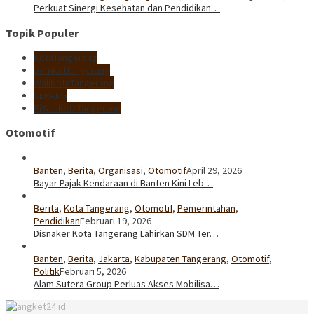
Perkuat Sinergi Kesehatan dan Pendidikan…
Topik Populer
KotaTangerang
pemkottangerang
WaliKotaTangerang
SERANG
PjWalikotaTangerang
Otomotif
Banten
,
Berita
,
Organisasi
,
Otomotif
April 29, 2026
Bayar Pajak Kendaraan di Banten Kini Leb…
Berita
,
Kota Tangerang
,
Otomotif
,
Pemerintahan
,
Pendidikan
Februari 19, 2026
Disnaker Kota Tangerang Lahirkan SDM Ter…
Banten
,
Berita
,
Jakarta
,
Kabupaten Tangerang
,
Otomotif
,
Politik
Februari 5, 2026
Alam Sutera Group Perluas Akses Mobilisa…