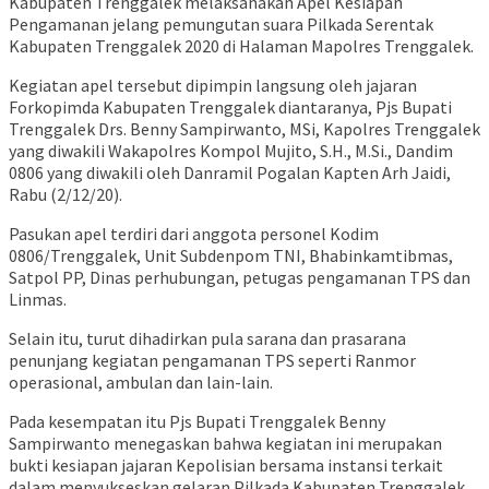
Kabupaten Trenggalek melaksanakan Apel Kesiapan
Pengamanan jelang pemungutan suara Pilkada Serentak
Kabupaten Trenggalek 2020 di Halaman Mapolres Trenggalek.
Kegiatan apel tersebut dipimpin langsung oleh jajaran
Forkopimda Kabupaten Trenggalek diantaranya, Pjs Bupati
Trenggalek Drs. Benny Sampirwanto, MSi, Kapolres Trenggalek
yang diwakili Wakapolres Kompol Mujito, S.H., M.Si., Dandim
0806 yang diwakili oleh Danramil Pogalan Kapten Arh Jaidi,
Rabu (2/12/20).
Pasukan apel terdiri dari anggota personel Kodim
0806/Trenggalek, Unit Subdenpom TNI, Bhabinkamtibmas,
Satpol PP, Dinas perhubungan, petugas pengamanan TPS dan
Linmas.
Selain itu, turut dihadirkan pula sarana dan prasarana
penunjang kegiatan pengamanan TPS seperti Ranmor
operasional, ambulan dan lain-lain.
Pada kesempatan itu Pjs Bupati Trenggalek Benny
Sampirwanto menegaskan bahwa kegiatan ini merupakan
bukti kesiapan jajaran Kepolisian bersama instansi terkait
dalam menyukseskan gelaran Pilkada Kabupaten Trenggalek.