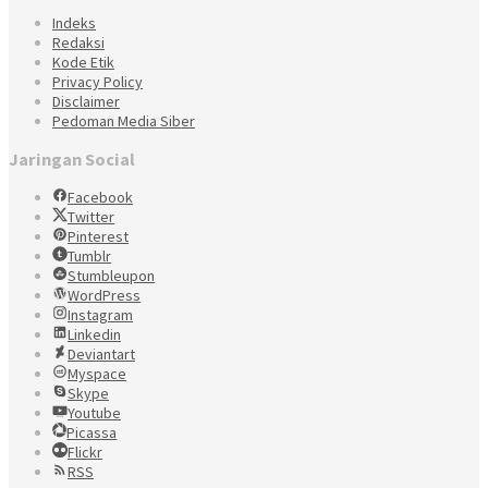
Indeks
Redaksi
Kode Etik
Privacy Policy
Disclaimer
Pedoman Media Siber
Jaringan Social
Facebook
Twitter
Pinterest
Tumblr
Stumbleupon
WordPress
Instagram
Linkedin
Deviantart
Myspace
Skype
Youtube
Picassa
Flickr
RSS