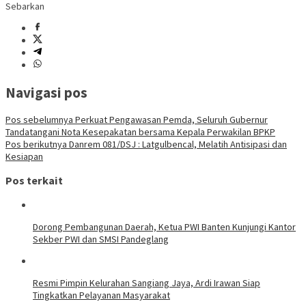
Sebarkan
Navigasi pos
Pos sebelumnya
Perkuat Pengawasan Pemda, Seluruh Gubernur
Tandatangani Nota Kesepakatan bersama Kepala Perwakilan BPKP
Pos berikutnya
Danrem 081/DSJ : Latgulbencal, Melatih Antisipasi dan
Kesiapan
Pos terkait
Dorong Pembangunan Daerah, Ketua PWI Banten Kunjungi Kantor
Sekber PWI dan SMSI Pandeglang
Resmi Pimpin Kelurahan Sangiang Jaya, Ardi Irawan Siap
Tingkatkan Pelayanan Masyarakat