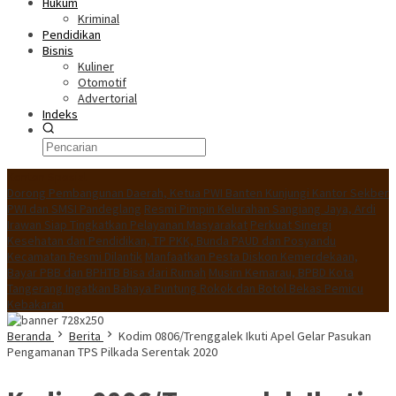
Hukum
Kriminal
Pendidikan
Bisnis
Kuliner
Otomotif
Advertorial
Indeks
Konten Spesial
Dorong Pembangunan Daerah, Ketua PWI Banten Kunjungi Kantor Sekber
PWI dan SMSI Pandeglang
Resmi Pimpin Kelurahan Sangiang Jaya, Ardi
Irawan Siap Tingkatkan Pelayanan Masyarakat
Perkuat Sinergi
Kesehatan dan Pendidikan, TP PKK, Bunda PAUD dan Posyandu
Kecamatan Resmi Dilantik
Manfaatkan Pesta Diskon Kemerdekaan,
Bayar PBB dan BPHTB Bisa dari Rumah
Musim Kemarau, BPBD Kota
Tangerang Ingatkan Bahaya Puntung Rokok dan Botol Bekas Pemicu
Kebakaran
Beranda
Berita
Kodim 0806/Trenggalek Ikuti Apel Gelar Pasukan
Pengamanan TPS Pilkada Serentak 2020