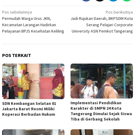
Navigasi
Pos sebelumnya
Pos berikutnya
Permudah Warga Urus JKN,
Jadi Rujukan Daerah, BKPSDM Kota
pos
Kecamatan Larangan Hadirkan
Serang Pelajari Corporate
Pelayanan BPJS Kesehatan Keliling
University ASN Pemkot Tangerang
POS TERKAIT
Implementasi Pendidikan
SDN Kembangan Selatan 01
Karakter di SMPN 24 Kota
Jakarta Barat Resmi Miliki
Tangerang Dimulai Sejak Siswa
Koperasi Berbadan Hukum
Tiba di Gerbang Sekolah