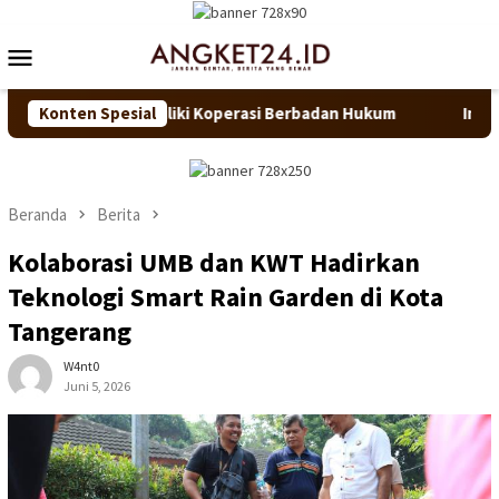
Loncat
ke
Menu
konten
Mobile
smi Miliki Koperasi Berbadan Hukum
Konten Spesial
Implementasi Pendid
Beranda
Berita
Kolaborasi UMB dan KWT Hadirkan
Teknologi Smart Rain Garden di Kota
Tangerang
W4nt0
Juni 5, 2026