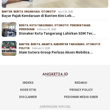
BANTEN
,
BERITA
,
ORGANISASI
,
OTOMOTIF
April 29, 2026
Bayar Pajak Kendaraan di Banten Kini Leb…
BERITA
,
KOTA TANGERANG
,
OTOMOTIF
,
PEMERINTAHAN
,
PENDIDIKAN
Februari 19, 2026
Disnaker Kota Tangerang Lahirkan SDM Ter…
BANTEN
,
BERITA
,
JAKARTA
,
KABUPATEN TANGERANG
,
OTOMOTIF
,
POLITIK
Februari 5, 2026
Alam Sutera Group Perluas Akses Mobilisa…
INDEKS
REDAKSI
KODE ETIK
PRIVACY POLICY
DISCLAIMER
PEDOMAN MEDIA SIBER
JARINGAN SOCIAL