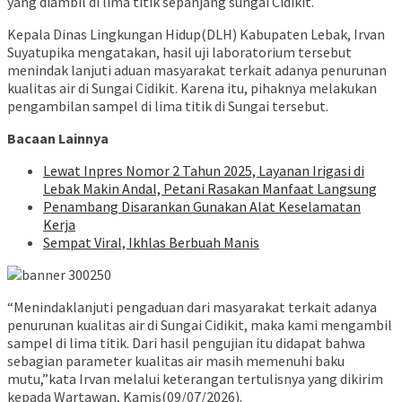
yang diambil di lima titik sepanjang sungai Cidikit.
Kepala Dinas Lingkungan Hidup(DLH) Kabupaten Lebak, Irvan
Suyatupika mengatakan, hasil uji laboratorium tersebut
menindak lanjuti aduan masyarakat terkait adanya penurunan
kualitas air di Sungai Cidikit. Karena itu, pihaknya melakukan
pengambilan sampel di lima titik di Sungai tersebut.
Bacaan Lainnya
Lewat Inpres Nomor 2 Tahun 2025, Layanan Irigasi di
Lebak Makin Andal, Petani Rasakan Manfaat Langsung
Penambang Disarankan Gunakan Alat Keselamatan
Kerja
Sempat Viral, Ikhlas Berbuah Manis
“Menindaklanjuti pengaduan dari masyarakat terkait adanya
penurunan kualitas air di Sungai Cidikit, maka kami mengambil
sampel di lima titik. Dari hasil pengujian itu didapat bahwa
sebagian parameter kualitas air masih memenuhi baku
mutu,”kata Irvan melalui keterangan tertulisnya yang dikirim
kepada Wartawan, Kamis(09/07/2026).