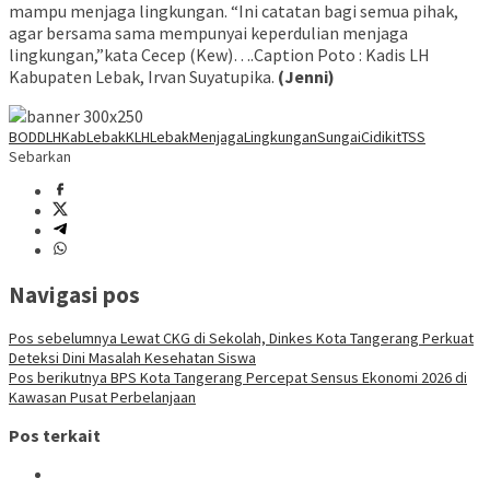
mampu menjaga lingkungan. “Ini catatan bagi semua pihak,
agar bersama sama mempunyai keperdulian menjaga
lingkungan,”kata Cecep (Kew)….Caption Poto : Kadis LH
Kabupaten Lebak, Irvan Suyatupika.
(Jenni)
BOD
DLHKabLebak
KLH
Lebak
MenjagaLingkungan
SungaiCidikit
TSS
Sebarkan
Navigasi pos
Pos sebelumnya
Lewat CKG di Sekolah, Dinkes Kota Tangerang Perkuat
Deteksi Dini Masalah Kesehatan Siswa
Pos berikutnya
BPS Kota Tangerang Percepat Sensus Ekonomi 2026 di
Kawasan Pusat Perbelanjaan
Pos terkait