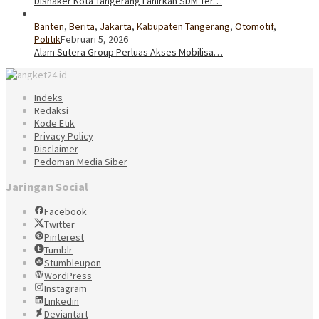
Disnaker Kota Tangerang Lahirkan SDM Ter…
Banten
,
Berita
,
Jakarta
,
Kabupaten Tangerang
,
Otomotif
,
Politik
Februari 5, 2026
Alam Sutera Group Perluas Akses Mobilisa…
Indeks
Redaksi
Kode Etik
Privacy Policy
Disclaimer
Pedoman Media Siber
Jaringan Social
Facebook
Twitter
Pinterest
Tumblr
Stumbleupon
WordPress
Instagram
Linkedin
Deviantart