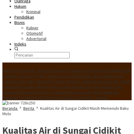
Olahraga
Hukum
Kriminal
Pendidikan
Bisnis
Kuliner
Otomotif
Advertorial
Indeks
Konten Spesial
Warga Kecamatan Cibodas Bangun Kemandirian Lingkungan Melalui Bank
Sampah Sugriwa
Pemkot Tangerang Telah Siapkan Skema Rekayasa
Lalin Beserta Jalur Alternatif
Lepas Peserta Jambore Nasional XII, Sekda
Kabupaten Serang Minta Peserta Jaga Mental dan Fisik
Dishub Kota
Tangerang Bersama Polres Siapkan Rekayasa Lalin
Waka Mabicab
Gerakan Pramuka Kota Tangerang Lepas Kontingen Jamnas
Beranda
Berita
Kualitas Air di Sungai Cidikit Masih Memenuhi Baku
Mutu
Kualitas Air di Sungai Cidikit