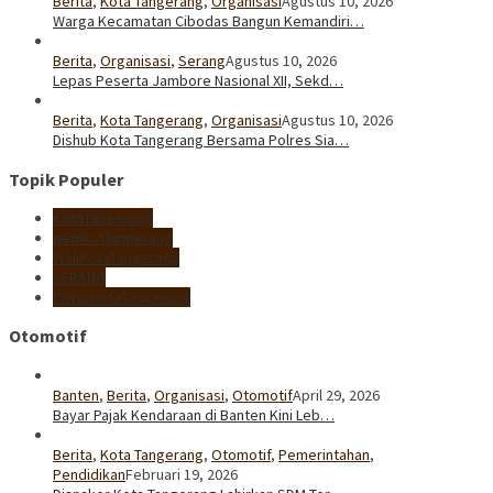
Berita
,
Kota Tangerang
,
Organisasi
Agustus 10, 2026
Warga Kecamatan Cibodas Bangun Kemandiri…
Berita
,
Organisasi
,
Serang
Agustus 10, 2026
Lepas Peserta Jambore Nasional XII, Sekd…
Berita
,
Kota Tangerang
,
Organisasi
Agustus 10, 2026
Dishub Kota Tangerang Bersama Polres Sia…
Topik Populer
KotaTangerang
pemkottangerang
WaliKotaTangerang
SERANG
PjWalikotaTangerang
Otomotif
Banten
,
Berita
,
Organisasi
,
Otomotif
April 29, 2026
Bayar Pajak Kendaraan di Banten Kini Leb…
Berita
,
Kota Tangerang
,
Otomotif
,
Pemerintahan
,
Pendidikan
Februari 19, 2026