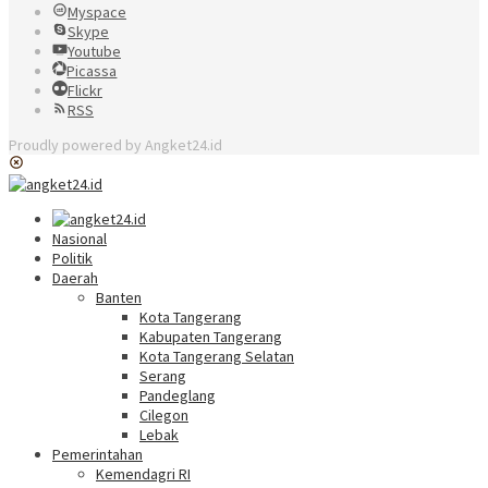
Myspace
Skype
Youtube
Picassa
Flickr
RSS
Proudly powered by Angket24.id
Nasional
Politik
Daerah
Banten
Kota Tangerang
Kabupaten Tangerang
Kota Tangerang Selatan
Serang
Pandeglang
Cilegon
Lebak
Pemerintahan
Kemendagri RI