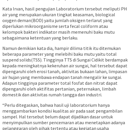
Kata Irvan, hasil pengujian Laboratorium tersebut meliputi PH
air yang merupakan ukuran tingkat keasaman, biological
oxygen deman(BOD) yaitu jumlah oksigen terlarut yang
diperlukan mikroorganisme serta fecal coliform atau
kelompok bakteri indikator masih memenuhi baku mutu
sebagaimana ketentuan yang berlaku.
Namun demikian kata dia, hampir dilima titik itu ditemukan
beberapa parameter yang melebihi baku mutu yaitu total
suspend solids(TSS). Tingginya TTS di Sungai Cidikit berdampak
kepada meningkatnya kekeruhan air sungai, hal tersebut dapat
dipengaruhi oleh erosi tanah, aktivitas bukaan lahan, limpasan
air hujan yang membawa endapan tanah mengalir ke sungai.
Adapun tingginya parameter total fosfat dan nitrat dapat
dipengaruhi oleh aktifitas pertanian, peternakan, limbah
domestik dan aktivitas rumah tangga dan industri.
“Perlu ditegaskan, bahwa hasil uji laboratorium hanya
menggambarkan kondisi kualitas air pada saat pengambilan
sampel. Hal tersebut belum dapat dijadikan dasar untuk
menyimpulkan sumber pencemaran atau menetapkan adanya
pelanggaran oleh pihak tertentu atau kegiatan usaha