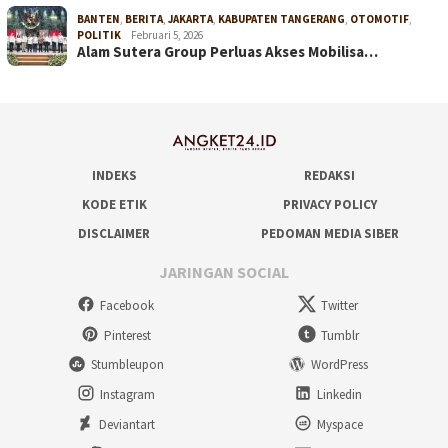
BANTEN
,
BERITA
,
JAKARTA
,
KABUPATEN TANGERANG
,
OTOMOTIF
,
POLITIK
Februari 5, 2026
Alam Sutera Group Perluas Akses Mobilisa…
INDEKS
REDAKSI
KODE ETIK
PRIVACY POLICY
DISCLAIMER
PEDOMAN MEDIA SIBER
JARINGAN SOCIAL
Facebook
Twitter
Pinterest
Tumblr
Stumbleupon
WordPress
Instagram
Linkedin
Deviantart
Myspace