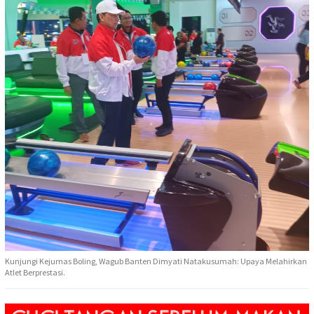
Kunjungi Kejurnas Boling, Wagub Banten Dimyati Natakusumah: Upaya Melahirkan
Atlet Berprestasi.