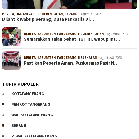
BERITA
,
ORGANISASI
,
PEMERINTAHAN
,
SERANG
Agustus 9, 2026
Dilantik Wabup Serang, Duta Pancasila Di…
BERITA
,
KABUPATEN TANGERANG
,
PEMERINTAHAN
Agustus 8, 2026
Semarakkan Jalan Sehat HUT RI, Wabup Int…
BERITA
,
KABUPATEN TANGERANG
,
KESEHATAN
Agustus 8, 2026
Pastikan Peserta Aman, Puskesmas Pasir N…
TOPIK POPULER
KOTATANGERANG
PEMKOTTANGERANG
WALIKOTATANGERANG
SERANG
PJWALIKOTATANGERANG