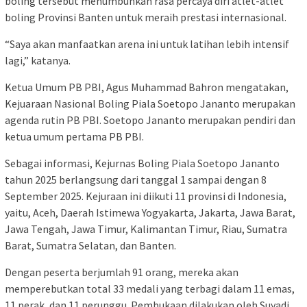
boling tersebut menumbuhkan rasa percaya diri atlet-atlet
boling Provinsi Banten untuk meraih prestasi internasional.
“Saya akan manfaatkan arena ini untuk latihan lebih intensif
lagi,” katanya.
Ketua Umum PB PBI, Agus Muhammad Bahron mengatakan,
Kejuaraan Nasional Boling Piala Soetopo Jananto merupakan
agenda rutin PB PBI. Soetopo Jananto merupakan pendiri dan
ketua umum pertama PB PBI.
Sebagai informasi, Kejurnas Boling Piala Soetopo Jananto
tahun 2025 berlangsung dari tanggal 1 sampai dengan 8
September 2025. Kejuraan ini diikuti 11 provinsi di Indonesia,
yaitu, Aceh, Daerah Istimewa Yogyakarta, Jakarta, Jawa Barat,
Jawa Tengah, Jawa Timur, Kalimantan Timur, Riau, Sumatra
Barat, Sumatra Selatan, dan Banten.
Dengan peserta berjumlah 91 orang, mereka akan
memperebutkan total 33 medali yang terbagi dalam 11 emas,
11 perak, dan 11 perunggu. Pembukaan dilakukan oleh Suyadi