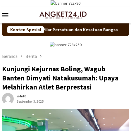
Loncat
ke
Menu
konten
Mobile
 Jadi Pilar Persatuan dan Kesatuan Bangsa
Konten Spesial
Semarakkan J
Beranda
Berita
Kunjungi Kejurnas Boling, Wagub
Banten Dimyati Natakusumah: Upaya
Melahirkan Atlet Berprestasi
W4nt0
September 3, 2025