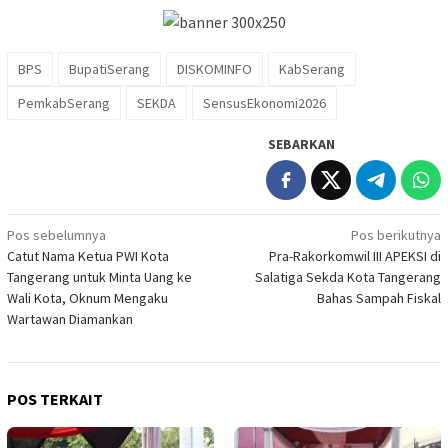
BPS
BupatiSerang
DISKOMINFO
KabSerang
PemkabSerang
SEKDA
SensusEkonomi2026
SEBARKAN
Navigasi
Pos sebelumnya
Pos berikutnya
Catut Nama Ketua PWI Kota
Pra-Rakorkomwil III APEKSI di
pos
Tangerang untuk Minta Uang ke
Salatiga Sekda Kota Tangerang
Wali Kota, Oknum Mengaku
Bahas Sampah Fiskal
Wartawan Diamankan
POS TERKAIT