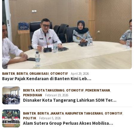
BANTEN
,
BERITA
,
ORGANISASI
,
OTOMOTIF
April 29, 2026
Bayar Pajak Kendaraan di Banten Kini Leb…
BERITA
,
KOTA TANGERANG
,
OTOMOTIF
,
PEMERINTAHAN
,
PENDIDIKAN
Februari 19, 2026
Disnaker Kota Tangerang Lahirkan SDM Ter…
BANTEN
,
BERITA
,
JAKARTA
,
KABUPATEN TANGERANG
,
OTOMOTIF
,
POLITIK
Februari 5, 2026
Alam Sutera Group Perluas Akses Mobilisa…