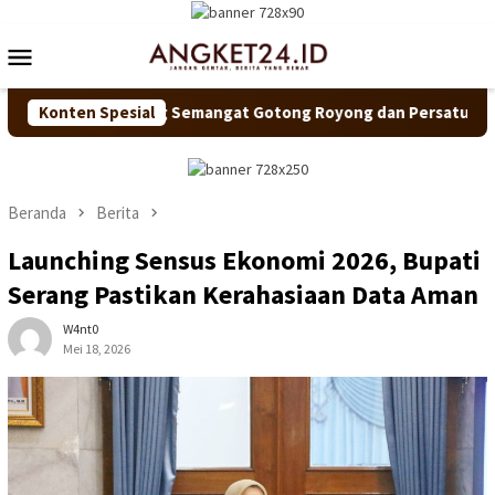
Loncat
ke
Menu
konten
Mobile
 Dorong Semangat Gotong Royong dan Persatuan
Konten Spesial
Pastika
Beranda
Berita
Launching Sensus Ekonomi 2026, Bupati
Serang Pastikan Kerahasiaan Data Aman
W4nt0
Mei 18, 2026