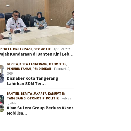
,
BERITA
,
ORGANISASI
,
OTOMOTIF
April 29, 2026
Pajak Kendaraan di Banten Kini Leb…
BERITA
,
KOTA TANGERANG
,
OTOMOTIF
,
PEMERINTAHAN
,
PENDIDIKAN
Februari 19,
2026
Disnaker Kota Tangerang
Lahirkan SDM Ter…
BANTEN
,
BERITA
,
JAKARTA
,
KABUPATEN
TANGERANG
,
OTOMOTIF
,
POLITIK
Februari
5, 2026
Alam Sutera Group Perluas Akses
Mobilisa…