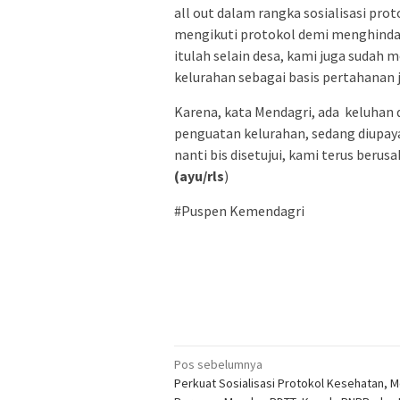
all out dalam rangka sosialisasi pr
mengikuti protokol demi menghindari
itulah selain desa, kami juga suda
kelurahan sebagai basis pertahanan 
Karena, kata Mendagri, ada keluhan d
penguatan kelurahan, sedang diupa
nanti bis disetujui, kami terus beru
(ayu/rls
)
#Puspen Kemendagri
Navigasi
Pos sebelumnya
Perkuat Sosialisasi Protokol Kesehatan, 
pos