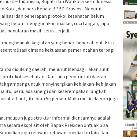
ernur se-Indonesia, Bupati dan Walikota se-Indonesia
an Kota, dan para Kepala BPBD Provinsi. Menurut
ialisasi dan penerapan protokol kesehatan belum
yang belum menggunakan masker, cuci tangan, jaga
at penularan masih terus terjadi.
 menghendaki kegiatan yang benar-benar all out. Kita
desentralisasi dimana kekuasaan pemerintahan terbagi
 tanpa didukung daerah, menurut Mendagri akan sulit
n protokol kesehatan. Dan, ada pemerintah daerah
tidak gampang untuk menyinergikan kebijakan-kebijakan
na itu, perlu ada sinergi dan keserempakan langkah
pusat all out, itu baru 50 persen. Maka mesin daerah juga
mal maupun juga struktur informal diantaranya adalah
a secara eksplisit oleh Bapak Presiden untuak bisa
. Kemudian juga relawan-relawan, media dan lain -lain