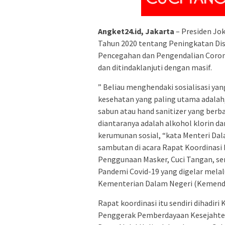
Angket24.id, Jakarta
– Presiden Jo
Tahun 2020 tentang Peningkatan Di
Pencegahan dan Pengendalian Corona V
dan ditindaklanjuti dengan masif.
” Beliau menghendaki sosialisasi yan
kesehatan yang paling utama adalah
sabun atau hand sanitizer yang berb
diantaranya adalah alkohol klorin dan
kerumunan sosial, “kata Menteri Da
sambutan di acara Rapat Koordinasi 
Penggunaan Masker, Cuci Tangan, se
Pandemi Covid-19 yang digelar melal
Kementerian Dalam Negeri (Kemendagr
Rapat koordinasi itu sendiri dihadi
Penggerak Pemberdayaan Kesejahtera