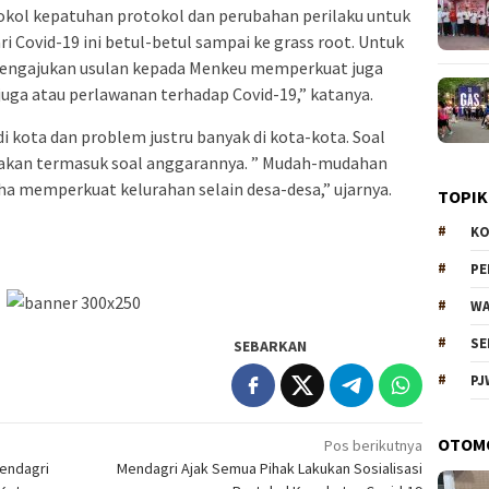
otokol kepatuhan protokol dan perubahan perilaku untuk
 Covid-19 ini betul-betul sampai ke grass root. Untuk
h mengajukan usulan kepada Menkeu memperkuat juga
juga atau perlawanan terhadap Covid-19,” katanya.
i kota dan problem justru banyak di kota-kota. Soal
yakan termasuk soal anggarannya. ” Mudah-mudahan
saha memperkuat kelurahan selain desa-desa,” ujarnya.
TOPIK
KO
P
WA
SE
SEBARKAN
PJ
OTOM
Pos berikutnya
Mendagri
Mendagri Ajak Semua Pihak Lakukan Sosialisasi