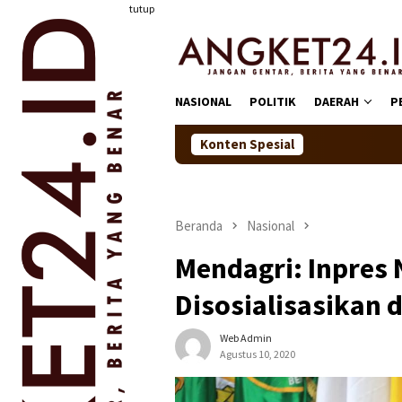
Loncat
tutup
ke
konten
NASIONAL
POLITIK
DAERAH
P
Konten Spesial
Semarakkan Jalan Seh
Beranda
Nasional
Mendagri: Inpres
Disosialisasikan 
Web Admin
Agustus 10, 2020