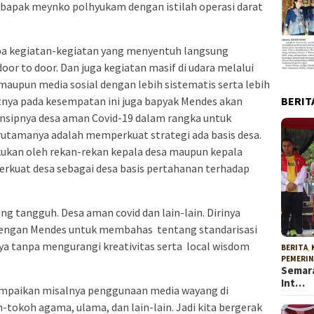
bapak meynko polhyukam dengan istilah operasi darat
rupa kegiatan-kegiatan yang menyentuh langsung
or to door. Dan juga kegiatan masif di udara melalui
 maupun media sosial dengan lebih sistematis serta lebih
utnya pada kesempatan ini juga bapyak Mendes akan
BERIT
insipnya desa aman Covid-19 dalam rangka untuk
utamanya adalah memperkuat strategi ada basis desa.
kukan oleh rekan-rekan kepala desa maupun kepala
kuat desa sebagai desa basis pertahanan terhadap
 tangguh. Desa aman covid dan lain-lain. Dirinya
 dengan Mendes untuk membahas tentang standarisasi
nya tanpa mengurangi kreativitas serta local wisdom
BERITA
,
PEMERI
Semara
Int…
mpaikan misalnya penggunaan media wayang di
-tokoh agama, ulama, dan lain-lain. Jadi kita bergerak