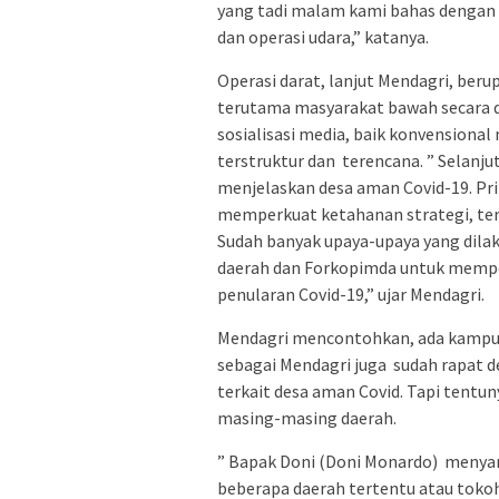
yang tadi malam kami bahas dengan 
dan operasi udara,” katanya.
Operasi darat, lanjut Mendagri, be
terutama masyarakat bawah secara do
sosialisasi media, baik konvensional
terstruktur dan terencana. ” Selanj
menjelaskan desa aman Covid-19. Pr
memperkuat ketahanan strategi, ter
Sudah banyak upaya-upaya yang dila
daerah dan Forkopimda untuk memper
penularan Covid-19,” ujar Mendagri.
Mendagri mencontohkan, ada kampung
sebagai Mendagri juga sudah rapat
terkait desa aman Covid. Tapi tentu
masing-masing daerah.
” Bapak Doni (Doni Monardo) menya
beberapa daerah tertentu atau tokoh