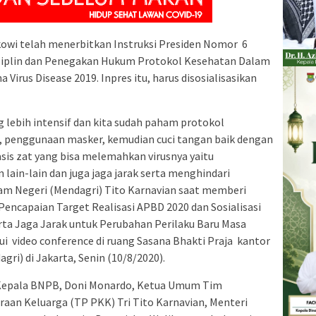
kowi telah menerbitkan Instruksi Presiden Nomor 6
siplin dan Penegakan Hukum Protokol Kesehatan Dalam
irus Disease 2019. Inpres itu, harus disosialisasikan
g lebih intensif dan kita sudah paham protokol
, penggunaan masker, kemudian cuci tangan baik dengan
asis zat yang bisa melemahkan virusnya yaitu
 lain-lain dan juga jaga jarak serta menghindari
lam Negeri (Mendagri) Tito Karnavian saat memberi
Pencapaian Target Realisasi APBD 2020 dan Sosialisasi
rta Jaga Jarak untuk Perubahan Perilaku Baru Masa
ui video conference di ruang Sasana Bhakti Praja kantor
i) di Jakarta, Senin (10/8/2020).
ri Kepala BNPB, Doni Monardo, Ketua Umum Tim
an Keluarga (TP PKK) Tri Tito Karnavian, Menteri