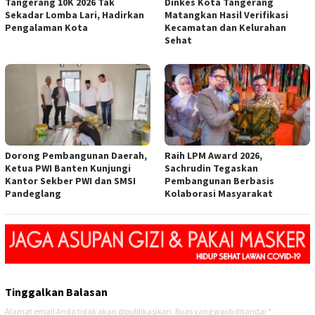
Tangerang 10K 2026 Tak
Dinkes Kota Tangerang
Sekadar Lomba Lari, Hadirkan
Matangkan Hasil Verifikasi
Pengalaman Kota
Kecamatan dan Kelurahan
Sehat
Dorong Pembangunan Daerah,
Raih LPM Award 2026,
Ketua PWI Banten Kunjungi
Sachrudin Tegaskan
Kantor Sekber PWI dan SMSI
Pembangunan Berbasis
Pandeglang
Kolaborasi Masyarakat
Tinggalkan Balasan
Alamat email Anda tidak akan dipublikasikan.
Ruas yang wajib ditandai
*