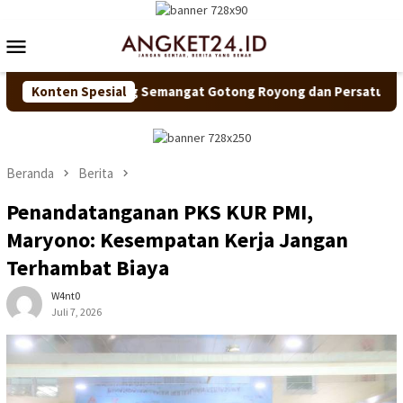
Loncat
ke
Menu
konten
Mobile
n Dorong Semangat Gotong Royong dan Persatuan
Konten Spesial
Pastik
Beranda
Berita
Penandatanganan PKS KUR PMI,
Maryono: Kesempatan Kerja Jangan
Terhambat Biaya
W4nt0
Juli 7, 2026