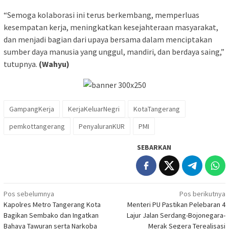
“Semoga kolaborasi ini terus berkembang, memperluas
kesempatan kerja, meningkatkan kesejahteraan masyarakat,
dan menjadi bagian dari upaya bersama dalam menciptakan
sumber daya manusia yang unggul, mandiri, dan berdaya saing,”
tutupnya.
(Wahyu)
GampangKerja
KerjaKeluarNegri
KotaTangerang
pemkottangerang
PenyaluranKUR
PMI
SEBARKAN
Navigasi
Pos sebelumnya
Pos berikutnya
Kapolres Metro Tangerang Kota
Menteri PU Pastikan Pelebaran 4
pos
Bagikan Sembako dan Ingatkan
Lajur Jalan Serdang-Bojonegara-
Bahaya Tawuran serta Narkoba
Merak Segera Terealisasi