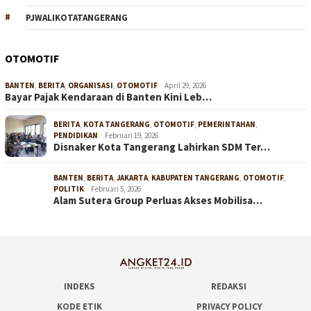
PJWALIKOTATANGERANG
OTOMOTIF
BANTEN
,
BERITA
,
ORGANISASI
,
OTOMOTIF
April 29, 2026
Bayar Pajak Kendaraan di Banten Kini Leb…
BERITA
,
KOTA TANGERANG
,
OTOMOTIF
,
PEMERINTAHAN
,
PENDIDIKAN
Februari 19, 2026
Disnaker Kota Tangerang Lahirkan SDM Ter…
BANTEN
,
BERITA
,
JAKARTA
,
KABUPATEN TANGERANG
,
OTOMOTIF
,
POLITIK
Februari 5, 2026
Alam Sutera Group Perluas Akses Mobilisa…
INDEKS
REDAKSI
KODE ETIK
PRIVACY POLICY