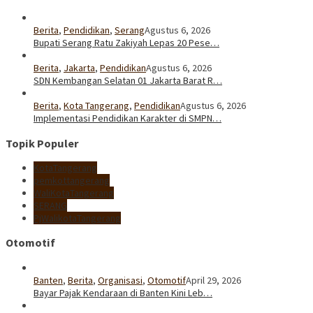
Berita
,
Pendidikan
,
Serang
Agustus 6, 2026
Bupati Serang Ratu Zakiyah Lepas 20 Pese…
Berita
,
Jakarta
,
Pendidikan
Agustus 6, 2026
SDN Kembangan Selatan 01 Jakarta Barat R…
Berita
,
Kota Tangerang
,
Pendidikan
Agustus 6, 2026
Implementasi Pendidikan Karakter di SMPN…
Topik Populer
KotaTangerang
pemkottangerang
WaliKotaTangerang
SERANG
PjWalikotaTangerang
Otomotif
Banten
,
Berita
,
Organisasi
,
Otomotif
April 29, 2026
Bayar Pajak Kendaraan di Banten Kini Leb…