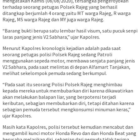
mengatakan Kamis (06/08/2020), tersangka pengeroyokan
terhadap seorang petugas Polsek Rajeg yang berhasil
ditangkap berjumlah 4 orang yaitu MT warga Rajeg, R warga
Rajeg, MS warga Rajeg dan MY juga warga Rajeg.
“Barang bukti berupa satu lembar hasil visum, satu pucuk senpi
laras panjang jenis V2 Sabhara,” ujar Kapolres.
Menurut Kapolres kronologis kejadian adalah pada saat
seorang petugas polisi Polsek Rajeg sedang Patroli
menggunakan sepeda motor, membawa senjata panjang jenis
V2 Sabhara, pada saat melintas di depan Alfamart Tanjakan,
melihat sekelompok pemuda sedang berkumpul.
“Pada saat itu seorang Polisi Polsek Rajeg menghimbau
kepada mereka untuk membubarkan diri karena dikawatirkan
akan melakukan balapan liar, yang berpotensi terjadi
keributan, sebagian membubarkan diri, tetapi ditahan karena
sebagian pemuda tersebut mengkonsumsi minuman keras,”
ujar Kapolres.
Masih kata Kapolres, polisi tersebut kemudian mencabut dan
mengambil kunci motor Honda Revo dan dan Honda Beat yang
berusaha melarikan diri, sebagian dari pemuda tidak terima,