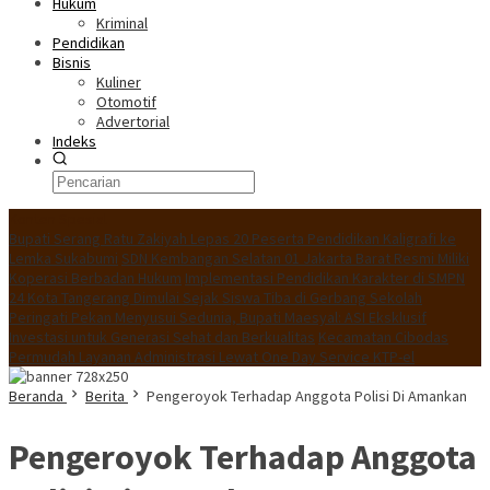
Hukum
Kriminal
Pendidikan
Bisnis
Kuliner
Otomotif
Advertorial
Indeks
Konten Spesial
Bupati Serang Ratu Zakiyah Lepas 20 Peserta Pendidikan Kaligrafi ke
Lemka Sukabumi
SDN Kembangan Selatan 01 Jakarta Barat Resmi Miliki
Koperasi Berbadan Hukum
Implementasi Pendidikan Karakter di SMPN
24 Kota Tangerang Dimulai Sejak Siswa Tiba di Gerbang Sekolah
Peringati Pekan Menyusui Sedunia, Bupati Maesyal: ASI Eksklusif
Investasi untuk Generasi Sehat dan Berkualitas
Kecamatan Cibodas
Permudah Layanan Administrasi Lewat One Day Service KTP-el
Beranda
Berita
Pengeroyok Terhadap Anggota Polisi Di Amankan
Pengeroyok Terhadap Anggota