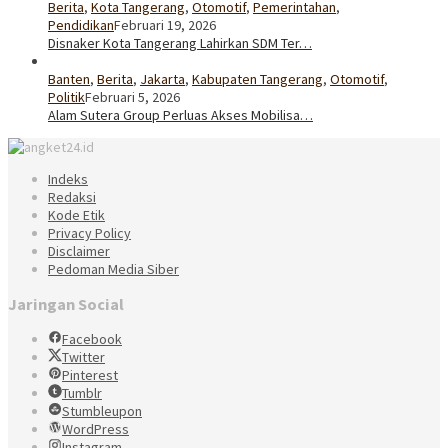
Berita
,
Kota Tangerang
,
Otomotif
,
Pemerintahan
,
Pendidikan
Februari 19, 2026
Disnaker Kota Tangerang Lahirkan SDM Ter…
Banten
,
Berita
,
Jakarta
,
Kabupaten Tangerang
,
Otomotif
,
Politik
Februari 5, 2026
Alam Sutera Group Perluas Akses Mobilisa…
Indeks
Redaksi
Kode Etik
Privacy Policy
Disclaimer
Pedoman Media Siber
Jaringan Social
Facebook
Twitter
Pinterest
Tumblr
Stumbleupon
WordPress
Instagram