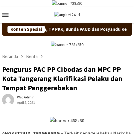
Loncat
ke
Menu
konten
Mobile
n dan Pendidikan, TP PKK, Bunda PAUD dan Posyandu Kecamatan 
Konten Spesial
Beranda
Berita
Pengurus PAC PP Cibodas dan MPC PP
Kota Tangerang Klarifikasi Pelaku dan
Tempat Penggerebekan
Web Admin
April 2, 2021
ANGKET24.ID, TANGERANG –
Terkait penggerebekan Narkoba