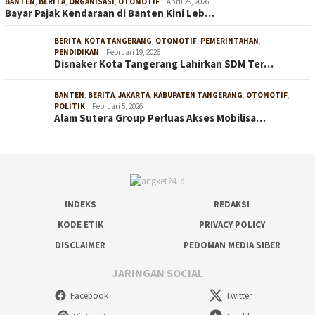
BANTEN
,
BERITA
,
ORGANISASI
,
OTOMOTIF
April 29, 2026
Bayar Pajak Kendaraan di Banten Kini Leb…
BERITA
,
KOTA TANGERANG
,
OTOMOTIF
,
PEMERINTAHAN
,
PENDIDIKAN
Februari 19, 2026
Disnaker Kota Tangerang Lahirkan SDM Ter…
BANTEN
,
BERITA
,
JAKARTA
,
KABUPATEN TANGERANG
,
OTOMOTIF
,
POLITIK
Februari 5, 2026
Alam Sutera Group Perluas Akses Mobilisa…
INDEKS
REDAKSI
KODE ETIK
PRIVACY POLICY
DISCLAIMER
PEDOMAN MEDIA SIBER
JARINGAN SOCIAL
Facebook
Twitter