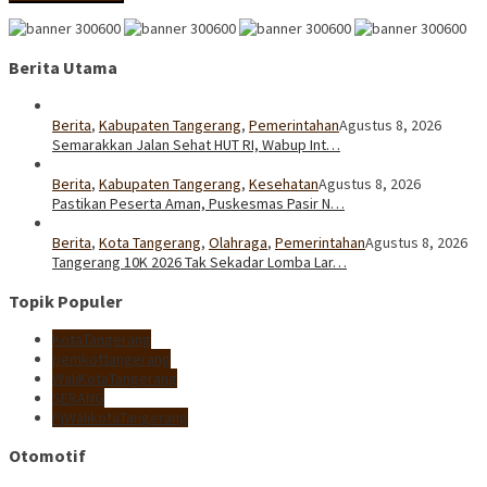
Berita Utama
Berita
,
Kabupaten Tangerang
,
Pemerintahan
Agustus 8, 2026
Semarakkan Jalan Sehat HUT RI, Wabup Int…
Berita
,
Kabupaten Tangerang
,
Kesehatan
Agustus 8, 2026
Pastikan Peserta Aman, Puskesmas Pasir N…
Berita
,
Kota Tangerang
,
Olahraga
,
Pemerintahan
Agustus 8, 2026
Tangerang 10K 2026 Tak Sekadar Lomba Lar…
Topik Populer
KotaTangerang
pemkottangerang
WaliKotaTangerang
SERANG
PjWalikotaTangerang
Otomotif