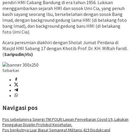
pendiri HMI Cabang Bandung di era tahun 1956. Lukisan
menggambarkan sejarah HMI dan sosok Umi Cia, yang penuh
kasih sayang seorang Ibu, bersebelahan dengan sosok Bang
Imad, dengan background gedung lama HMI (di belakang foto
bang Imad), dan background gedung baru HMI (di belakang
foto Umi Cia).
Acara peresmian diakhiri dengan Sholat Jumat Perdana di
Masjid HMI Sabang 17 dengan Khotib Prof. Dr. KH. Miftah Faridl.
(
Saripudin/rls)
Sebarkan
Navigasi pos
Pos sebelumnya
Sinergi TNI POLRI Lawan Penyebaran Covid-19, Lakukan
Penegakan Disiplin Protokol Kesehatan.
Pos berikutnya
Luar Biasa! Semangat Militansi 419 Disdukcapil