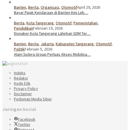
Banten
,
Berita
,
Organisasi
,
Otomotif
April 29, 2026
Bayar Pajak Kendaraan di Banten Kini Leb…
Berita
,
Kota Tangerang
,
Otomotif
,
Pemerintahan
,
Pendidikan
Februari 19, 2026
Disnaker Kota Tangerang Lahirkan SDM Ter…
Banten
,
Berita
,
Jakarta
,
Kabupaten Tangerang
,
Otomotif
,
Politik
Februari 5, 2026
Alam Sutera Group Perluas Akses Mobilisa…
Indeks
Redaksi
Kode Etik
Privacy Policy
Disclaimer
Pedoman Media Siber
Jaringan Social
Facebook
Twitter
Pinterest