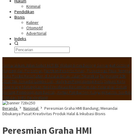
Hukum
Kriminal
Pendidikan
Bisnis
Kuliner
Otomotif
Advertorial
Indeks
Konten Spesial
Semarakkan Jalan Sehat HUT RI, Wabup Intan Dorong Semangat Gotong
Royong dan Persatuan
Pastikan Peserta Aman, Puskesmas Pasir Nangka
Buka Posko Kesehatan di Acara Gerak Jalan Tigaraksa
Tangerang 10K
2026 Tak Sekadar Lomba Lari, Hadirkan Pengalaman Kota
Dinkes Kota
Tangerang Matangkan Hasil Verifikasi Kecamatan dan Kelurahan Sehat
Dorong Pembangunan Daerah, Ketua PWI Banten Kunjungi Kantor Sekber
PWI dan SMSI Pandeglang
Beranda
Nasional
Peresmian Graha HMI Bandung; Menandai
Dibukanya Pusat Kreativitas Produk Halal & Inkubasi Bisnis
Peresmian Graha HMI