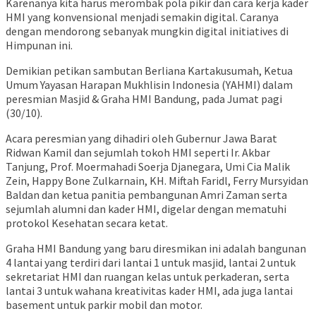
Karenanya kita harus merombak pola pikir dan cara kerja kader
HMI yang konvensional menjadi semakin digital. Caranya
dengan mendorong sebanyak mungkin digital initiatives di
Himpunan ini.
Demikian petikan sambutan Berliana Kartakusumah, Ketua
Umum Yayasan Harapan Mukhlisin Indonesia (YAHMI) dalam
peresmian Masjid & Graha HMI Bandung, pada Jumat pagi
(30/10).
Acara peresmian yang dihadiri oleh Gubernur Jawa Barat
Ridwan Kamil dan sejumlah tokoh HMI seperti Ir. Akbar
Tanjung, Prof. Moermahadi Soerja Djanegara, Umi Cia Malik
Zein, Happy Bone Zulkarnain, KH. Miftah Faridl, Ferry Mursyidan
Baldan dan ketua panitia pembangunan Amri Zaman serta
sejumlah alumni dan kader HMI, digelar dengan mematuhi
protokol Kesehatan secara ketat.
Graha HMI Bandung yang baru diresmikan ini adalah bangunan
4 lantai yang terdiri dari lantai 1 untuk masjid, lantai 2 untuk
sekretariat HMI dan ruangan kelas untuk perkaderan, serta
lantai 3 untuk wahana kreativitas kader HMI, ada juga lantai
basement untuk parkir mobil dan motor.