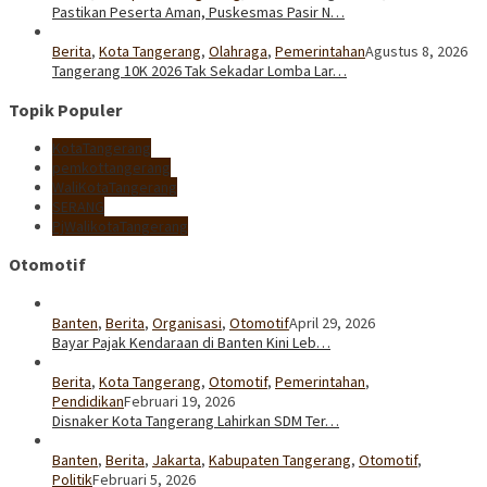
Pastikan Peserta Aman, Puskesmas Pasir N…
Berita
,
Kota Tangerang
,
Olahraga
,
Pemerintahan
Agustus 8, 2026
Tangerang 10K 2026 Tak Sekadar Lomba Lar…
Topik Populer
KotaTangerang
pemkottangerang
WaliKotaTangerang
SERANG
PjWalikotaTangerang
Otomotif
Banten
,
Berita
,
Organisasi
,
Otomotif
April 29, 2026
Bayar Pajak Kendaraan di Banten Kini Leb…
Berita
,
Kota Tangerang
,
Otomotif
,
Pemerintahan
,
Pendidikan
Februari 19, 2026
Disnaker Kota Tangerang Lahirkan SDM Ter…
Banten
,
Berita
,
Jakarta
,
Kabupaten Tangerang
,
Otomotif
,
Politik
Februari 5, 2026