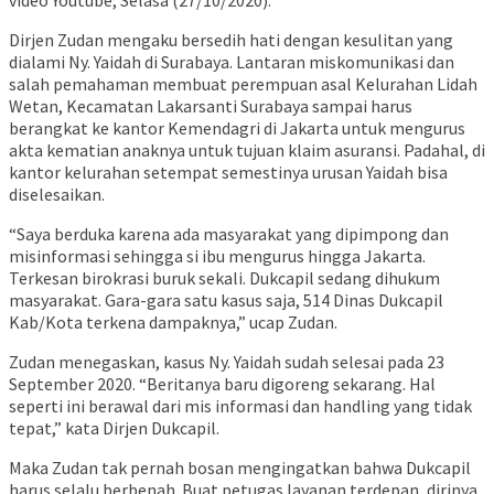
video Youtube, Selasa (27/10/2020).
Dirjen Zudan mengaku bersedih hati dengan kesulitan yang
dialami Ny. Yaidah di Surabaya. Lantaran miskomunikasi dan
salah pemahaman membuat perempuan asal Kelurahan Lidah
Wetan, Kecamatan Lakarsanti Surabaya sampai harus
berangkat ke kantor Kemendagri di Jakarta untuk mengurus
akta kematian anaknya untuk tujuan klaim asuransi. Padahal, di
kantor kelurahan setempat semestinya urusan Yaidah bisa
diselesaikan.
“Saya berduka karena ada masyarakat yang dipimpong dan
misinformasi sehingga si ibu mengurus hingga Jakarta.
Terkesan birokrasi buruk sekali. Dukcapil sedang dihukum
masyarakat. Gara-gara satu kasus saja, 514 Dinas Dukcapil
Kab/Kota terkena dampaknya,” ucap Zudan.
Zudan menegaskan, kasus Ny. Yaidah sudah selesai pada 23
September 2020. “Beritanya baru digoreng sekarang. Hal
seperti ini berawal dari mis informasi dan handling yang tidak
tepat,” kata Dirjen Dukcapil.
Maka Zudan tak pernah bosan mengingatkan bahwa Dukcapil
harus selalu berbenah. Buat petugas layanan terdepan, dirinya