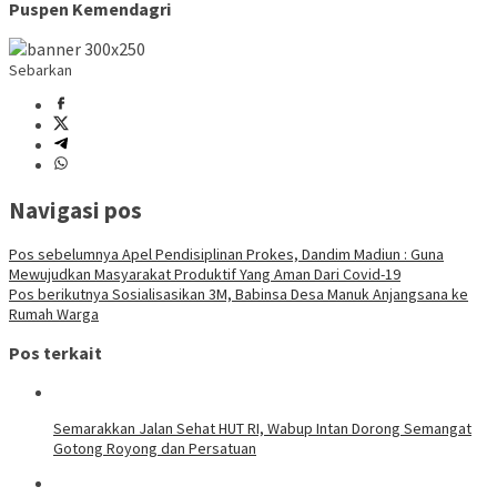
Puspen Kemendagri
Sebarkan
Navigasi pos
Pos sebelumnya
Apel Pendisiplinan Prokes, Dandim Madiun : Guna
Mewujudkan Masyarakat Produktif Yang Aman Dari Covid-19
Pos berikutnya
Sosialisasikan 3M, Babinsa Desa Manuk Anjangsana ke
Rumah Warga
Pos terkait
Semarakkan Jalan Sehat HUT RI, Wabup Intan Dorong Semangat
Gotong Royong dan Persatuan