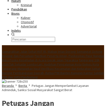
Hukum
Kriminal
Pendidikan
Bisnis
Kuliner
Otomotif
Advertorial
Indeks
Konten Spesial
Semarakkan Jalan Sehat HUT RI, Wabup Intan Dorong Semangat Gotong
Royong dan Persatuan
Pastikan Peserta Aman, Puskesmas Pasir Nangka
Buka Posko Kesehatan di Acara Gerak Jalan Tigaraksa
Tangerang 10K
2026 Tak Sekadar Lomba Lari, Hadirkan Pengalaman Kota
Dinkes Kota
Tangerang Matangkan Hasil Verifikasi Kecamatan dan Kelurahan Sehat
Dorong Pembangunan Daerah, Ketua PWI Banten Kunjungi Kantor Sekber
PWI dan SMSI Pandeglang
Beranda
Berita
Petugas Jangan Memperlambat Layanan
Adminduk, Sanksi Sosial Masyarakat Sangat Berat
Petugas Jangan