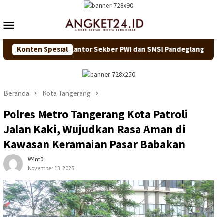
Loncat
ke
Menu
konten
Mobile
ngi Kantor Sekber PWI dan SMSI Pandeglang
Konten Spesial
Resmi Pimpi
Beranda
Kota Tangerang
Polres Metro Tangerang Kota Patroli
Jalan Kaki, Wujudkan Rasa Aman di
Kawasan Keramaian Pasar Babakan
W4nt0
November 13, 2025