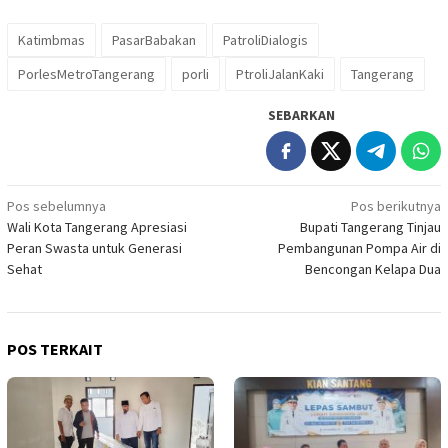
Katimbmas
PasarBabakan
PatroliDialogis
PorlesMetroTangerang
porli
PtroliJalanKaki
Tangerang
SEBARKAN
Navigasi
Pos sebelumnya
Pos berikutnya
Wali Kota Tangerang Apresiasi
Bupati Tangerang Tinjau
pos
Peran Swasta untuk Generasi
Pembangunan Pompa Air di
Sehat
Bencongan Kelapa Dua
POS TERKAIT