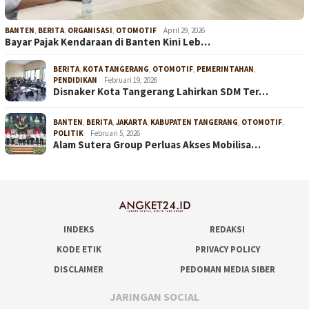
BANTEN
,
BERITA
,
ORGANISASI
,
OTOMOTIF
April 29, 2026
Bayar Pajak Kendaraan di Banten Kini Leb…
BERITA
,
KOTA TANGERANG
,
OTOMOTIF
,
PEMERINTAHAN
,
PENDIDIKAN
Februari 19, 2026
Disnaker Kota Tangerang Lahirkan SDM Ter…
BANTEN
,
BERITA
,
JAKARTA
,
KABUPATEN TANGERANG
,
OTOMOTIF
,
POLITIK
Februari 5, 2026
Alam Sutera Group Perluas Akses Mobilisa…
INDEKS
REDAKSI
KODE ETIK
PRIVACY POLICY
DISCLAIMER
PEDOMAN MEDIA SIBER
JARINGAN SOCIAL