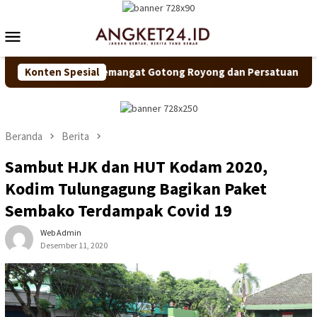
Loncat
ke
Menu
konten
Mobile
Dorong Semangat Gotong Royong dan Persatuan
Konten Spesial
Pastikan 
Beranda
Berita
Sambut HJK dan HUT Kodam 2020,
Kodim Tulungagung Bagikan Paket
Sembako Terdampak Covid 19
Web Admin
Desember 11, 2020