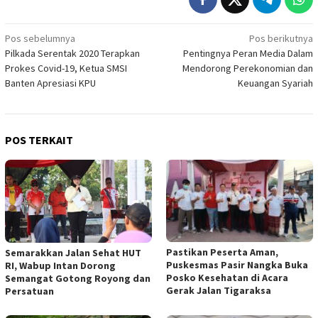
Navigasi
Pos sebelumnya
Pos berikutnya
Pilkada Serentak 2020 Terapkan
Pentingnya Peran Media Dalam
pos
Prokes Covid-19, Ketua SMSI
Mendorong Perekonomian dan
Banten Apresiasi KPU
Keuangan Syariah
POS TERKAIT
Pastikan Peserta Aman,
Semarakkan Jalan Sehat HUT
Puskesmas Pasir Nangka Buka
RI, Wabup Intan Dorong
Posko Kesehatan di Acara
Semangat Gotong Royong dan
Gerak Jalan Tigaraksa
Persatuan