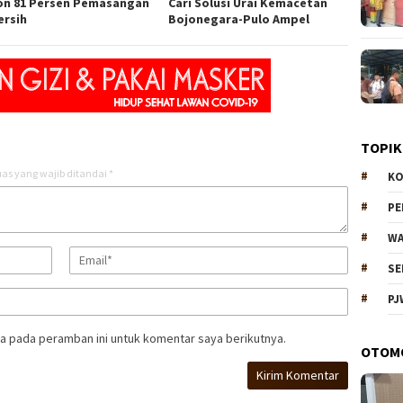
on 81 Persen Pemasangan
Cari Solusi Urai Kemacetan
ersih
Bojonegara-Pulo Ampel
TOPIK
as yang wajib ditandai
*
KO
P
WA
SE
PJ
a pada peramban ini untuk komentar saya berikutnya.
OTOM