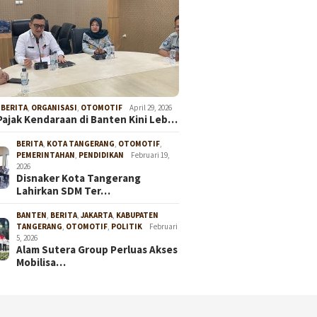
,
BERITA
,
ORGANISASI
,
OTOMOTIF
April 29, 2026
Pajak Kendaraan di Banten Kini Leb…
BERITA
,
KOTA TANGERANG
,
OTOMOTIF
,
PEMERINTAHAN
,
PENDIDIKAN
Februari 19,
2026
Disnaker Kota Tangerang
Lahirkan SDM Ter…
BANTEN
,
BERITA
,
JAKARTA
,
KABUPATEN
TANGERANG
,
OTOMOTIF
,
POLITIK
Februari
5, 2026
Alam Sutera Group Perluas Akses
Mobilisa…