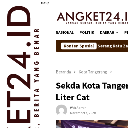
Loncat
tutup
ke
konten
NASIONAL
POLITIK
DAERAH
P
Bupati Serang Ratu Zakiyah Lepas 20 Pese
Konten Spesial
Beranda
Kota Tangerang
Sekda Kota Tange
Liter Cat
Web Admin
November 4, 2020