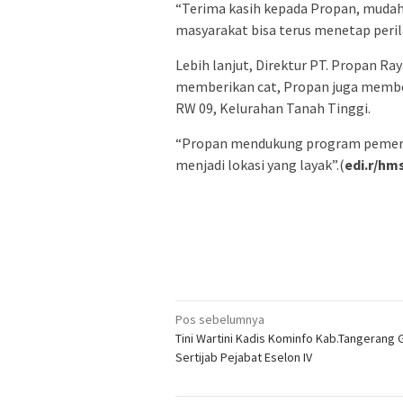
“Terima kasih kepada Propan, mud
masyarakat bisa terus menetap perila
Lebih lanjut, Direktur PT. Propan 
memberikan cat, Propan juga membe
RW 09, Kelurahan Tanah Tinggi.
“Propan mendukung program pemer
menjadi lokasi yang layak”.(
edi.r/hm
Navigasi
Pos sebelumnya
Tini Wartini Kadis Kominfo Kab.Tangerang 
pos
Sertijab Pejabat Eselon IV