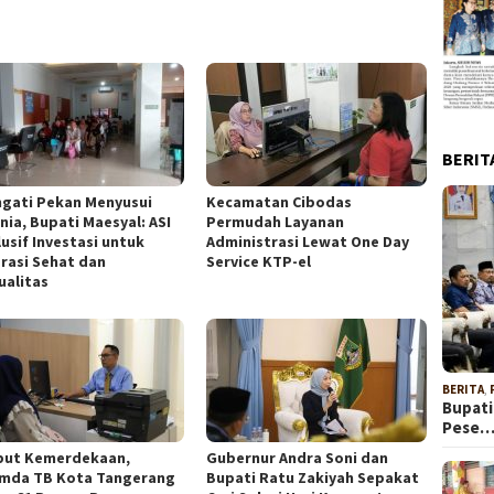
BERIT
ngati Pekan Menyusui
Kecamatan Cibodas
nia, Bupati Maesyal: ASI
Permudah Layanan
usif Investasi untuk
Administrasi Lewat One Day
rasi Sehat dan
Service KTP-el
ualitas
BERITA
,
Bupati
Pese
ut Kemerdekaan,
Gubernur Andra Soni dan
mda TB Kota Tangerang
Bupati Ratu Zakiyah Sepakat