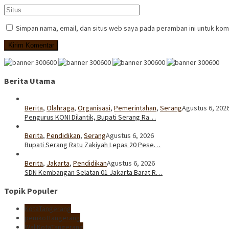
Simpan nama, email, dan situs web saya pada peramban ini untuk kom
Berita Utama
Berita
,
Olahraga
,
Organisasi
,
Pemerintahan
,
Serang
Agustus 6, 202
Pengurus KONI Dilantik, Bupati Serang Ra…
Berita
,
Pendidikan
,
Serang
Agustus 6, 2026
Bupati Serang Ratu Zakiyah Lepas 20 Pese…
Berita
,
Jakarta
,
Pendidikan
Agustus 6, 2026
SDN Kembangan Selatan 01 Jakarta Barat R…
Topik Populer
KotaTangerang
pemkottangerang
WaliKotaTangerang