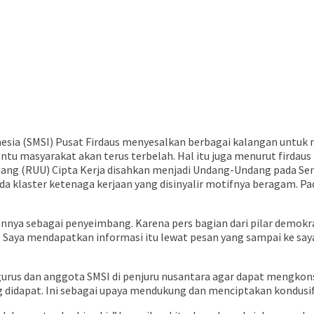
sia (SMSI) Pusat Firdaus menyesalkan berbagai kalangan untuk 
u masyarakat akan terus terbelah. Hal itu juga menurut firdaus 
g (RUU) Cipta Kerja disahkan menjadi Undang-Undang pada Seni
ada klaster ketenaga kerjaan yang disinyalir motifnya beragam. P
uannya sebagai penyeimbang. Karena pers bagian dari pilar demokr
e. Saya mendapatkan informasi itu lewat pesan yang sampai ke say
gurus dan anggota SMSI di penjuru nusantara agar dapat mengkon
g didapat. Ini sebagai upaya mendukung dan menciptakan kondusifi