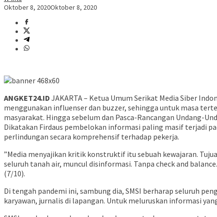
Oktober 8, 2020
Oktober 8, 2020
ANGKET24.ID
JAKARTA – Ketua Umum Serikat Media Siber Indone
menggunakan influenser dan buzzer, sehingga untuk masa tertent
masyarakat. Hingga sebelum dan Pasca-Rancangan Undang-Undan
Dikatakan Firdaus pembelokan informasi paling masif terjadi p
perlindungan secara komprehensif terhadap pekerja.
”Media menyajikan kritik konstruktif itu sebuah kewajaran. Tuj
seluruh tanah air, muncul disinformasi. Tanpa check and balanc
(7/10).
Di tengah pandemi ini, sambung dia, SMSI berharap seluruh pen
karyawan, jurnalis di lapangan. Untuk meluruskan informasi yan