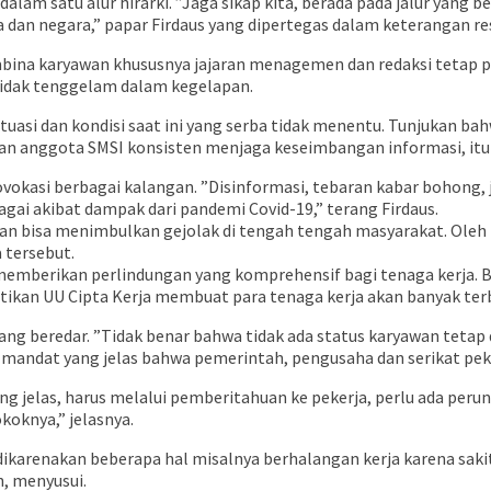
lam satu alur hirarki. ”Jaga sikap kita, berada pada jalur yang b
an negara,” papar Firdaus yang dipertegas dalam keterangan re
a karyawan khususnya jajaran menagemen dan redaksi tetap prod
idak tenggelam dalam kegelapan.
ituasi dan kondisi saat ini yang serba tidak menentu. Tunjukan b
n anggota SMSI konsisten menjaga keseimbangan informasi, itu y
asi berbagai kalangan. ”Disinformasi, tebaran kabar bohong, j
i akibat dampak dari pandemi Covid-19,” terang Firdaus.
n bisa menimbulkan gejolak di tengah tengah masyarakat. Oleh k
 tersebut.
memberikan perlindungan yang komprehensif bagi tenaga kerja. 
ikan UU Cipta Kerja membuat para tenaga kerja akan banyak terba
ng beredar. ”Tidak benar bahwa tidak ada status karyawan teta
mandat yang jelas bahwa pemerintah, pengusaha dan serikat peke
g jelas, harus melalui pemberitahuan ke pekerja, perlu ada per
okoknya,” jelasnya.
dikarenakan beberapa hal misalnya berhalangan kerja karena saki
, menyusui.