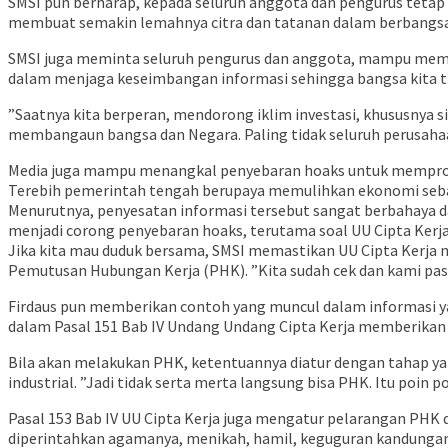
SMSI pun berharap, kepada seluruh anggota dan pengurus tetap da
membuat semakin lemahnya citra dan tatanan dalam berbangsa d
SMSI juga meminta seluruh pengurus dan anggota, mampu membin
dalam menjaga keseimbangan informasi sehingga bangsa kita t
”Saatnya kita berperan, mendorong iklim investasi, khususnya s
membangaun bangsa dan Negara. Paling tidak seluruh perusahaa
Media juga mampu menangkal penyebaran hoaks untuk memprovok
Terebih pemerintah tengah berupaya memulihkan ekonomi sebaga
Menurutnya, penyesatan informasi tersebut sangat berbahaya da
menjadi corong penyebaran hoaks, terutama soal UU Cipta Kerja
Jika kita mau duduk bersama, SMSI memastikan UU Cipta Kerja 
Pemutusan Hubungan Kerja (PHK). ”Kita sudah cek dan kami past
Firdaus pun memberikan contoh yang muncul dalam informasi ya
dalam Pasal 151 Bab IV Undang Undang Cipta Kerja memberikan 
Bila akan melakukan PHK, ketentuannya diatur dengan tahap yan
industrial. ”Jadi tidak serta merta langsung bisa PHK. Itu poin p
Pasal 153 Bab IV UU Cipta Kerja juga mengatur pelarangan PHK 
diperintahkan agamanya, menikah, hamil, keguguran kandungan