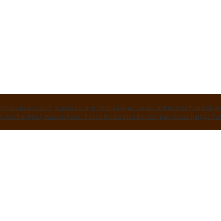
an Pembinaan Cabor
Bupati Serang Ratu Zakiyah Lepas 20 Peserta Pendidikan
e Kesbangpol, Wawan Fauzi: Peran Media Bisa Berdampak Besar hingga Fat