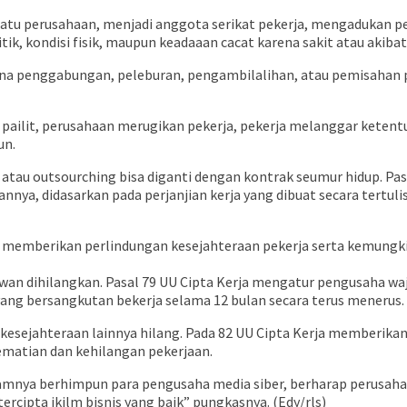
i satu perusahaan, menjadi anggota serikat pekerja, mengadukan
itik, kondisi fisik, maupun keadaaan cacat karena sakit atau akiba
ena penggabungan, peleburan, pengambilalihan, atau pemisahan 
lit, perusahaan merugikan pekerja, pekerja melanggar ketentuan
un.
atau outsourching bisa diganti dengan kontrak seumur hidup. Pa
nya, didasarkan pada perjanjian kerja yang dibuat secara tertulis
s memberikan perlindungan kesejahteraan pekerja serta kemungki
an dihilangkan. Pasal 79 UU Cipta Kerja mengatur pengusaha waji
h yang bersangkutan bekerja selama 12 bulan secara terus menerus.
n kesejahteraan lainnya hilang. Pada 82 UU Cipta Kerja memberika
 kematian dan kehilangan pekerjaan.
lamnya berhimpun para pengusaha media siber, berharap perusaha
ercipta ikilm bisnis yang baik” pungkasnya. (Edy/rls)