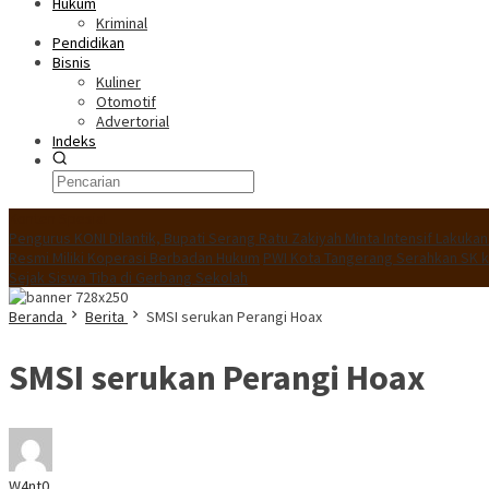
Hukum
Kriminal
Pendidikan
Bisnis
Kuliner
Otomotif
Advertorial
Indeks
Konten Spesial
Pengurus KONI Dilantik, Bupati Serang Ratu Zakiyah Minta Intensif Lakuk
Resmi Miliki Koperasi Berbadan Hukum
PWI Kota Tangerang Serahkan SK k
Sejak Siswa Tiba di Gerbang Sekolah
Beranda
Berita
SMSI serukan Perangi Hoax
SMSI serukan Perangi Hoax
W4nt0