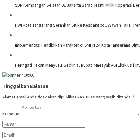
SDN Kembangan Selatan 01 Jakarta Barat Resmi Miliki Koperasi B
PWI Kota Tangerang Serahkan SK ke Kesbangpol, Wawan Fauzi: Per
Implementasi Pendidikan Karakter di SMPN 24 Kota Tangerang Dimul
Peringati Pekan Menyusui Sedunia, Bupati Maesyal: ASI Eksklusif In
Tinggalkan Balasan
Alamat email Anda tidak akan dipublikasikan.
Ruas yang wajib ditandai
*
Komentar