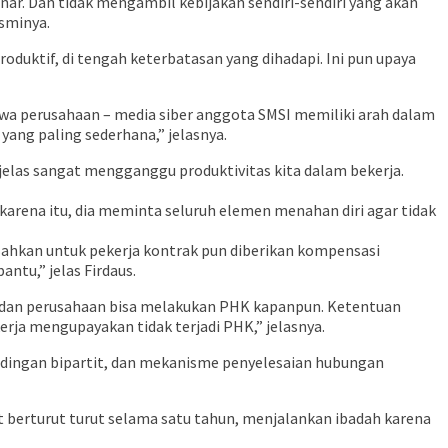
enar. Dan tidak mengambil kebijakan sendiri-sendiri yang akan
sminya.
uktif, di tengah keterbatasan yang dihadapi. Ini pun upaya
ahwa perusahaan – media siber anggota SMSI memiliki arah dalam
ang paling sederhana,” jelasnya.
elas sangat mengganggu produktivitas kita dalam bekerja.
arena itu, dia meminta seluruh elemen menahan diri agar tidak
Bahkan untuk pekerja kontrak pun diberikan kompensasi
ntu,” jelas Firdaus.
p dan perusahaan bisa melakukan PHK kapanpun. Ketentuan
rja mengupayakan tidak terjadi PHK,” jelasnya.
undingan bipartit, dan mekanisme penyelesaian hubungan
t berturut turut selama satu tahun, menjalankan ibadah karena