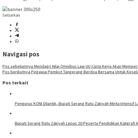
Sebarkan
Navigasi pos
Pos sebelumnya
Mendagri Nilai Omnibus Law UU Cipta Kerja Akan Memp
Pos berikutnya
Pegawai Pemkot Tangerang Berdoa Bersama Untuk Kesela
Pos terkait
Pengurus KONI Dilantik, Bupati Serang Ratu Zakiyah Minta Intensif
Bupati Serang Ratu Zakiyah Lepas 20 Peserta Pendidikan Kaligrafi