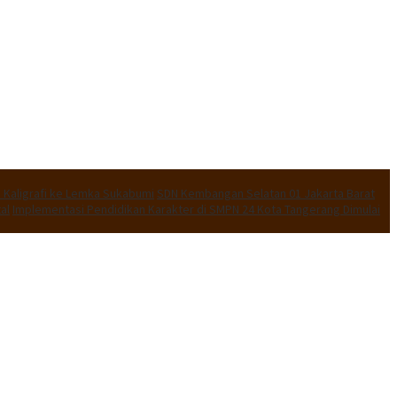
 Kaligrafi ke Lemka Sukabumi
SDN Kembangan Selatan 01 Jakarta Barat
al
Implementasi Pendidikan Karakter di SMPN 24 Kota Tangerang Dimulai