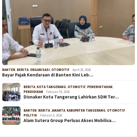
BANTEN
,
BERITA
,
ORGANISASI
,
OTOMOTIF
April 29, 2026
Bayar Pajak Kendaraan di Banten Kini Leb…
BERITA
,
KOTA TANGERANG
,
OTOMOTIF
,
PEMERINTAHAN
,
PENDIDIKAN
Februari 19, 2026
Disnaker Kota Tangerang Lahirkan SDM Ter…
BANTEN
,
BERITA
,
JAKARTA
,
KABUPATEN TANGERANG
,
OTOMOTIF
,
POLITIK
Februari 5, 2026
Alam Sutera Group Perluas Akses Mobilisa…