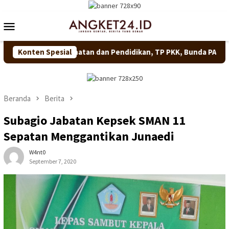
Loncat
ke
Menu
konten
Mobile
i Kesehatan dan Pendidikan, TP PKK, Bunda PAUD dan Posyandu K
Konten Spesial
Beranda
Berita
Subagio Jabatan Kepsek SMAN 11
Sepatan Menggantikan Junaedi
W4nt0
September 7, 2020