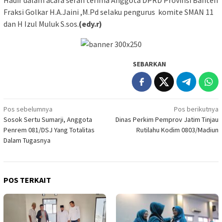
Fraksi Golkar H.A.Jaini ,M.Pd selaku pengurus komite SMAN 11
dan H Izul Muluk S.sos.
(edy.r)
SEBARKAN
Navigasi
Pos sebelumnya
Pos berikutnya
Sosok Sertu Sumarji, Anggota
Dinas Perkim Pemprov Jatim Tinjau
pos
Penrem 081/DSJ Yang Totalitas
Rutilahu Kodim 0803/Madiun
Dalam Tugasnya
POS TERKAIT