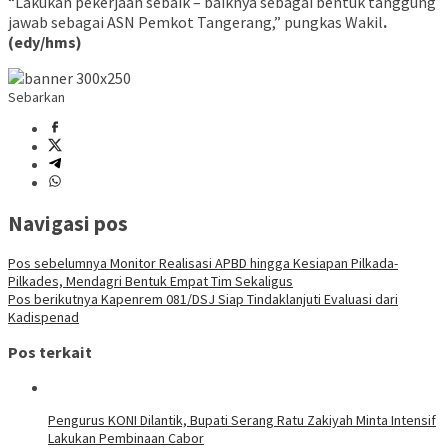
“Lakukan pekerjaan sebaik – baiknya sebagai bentuk tanggung
jawab sebagai ASN Pemkot Tangerang,” pungkas Wakil
.
(edy/hms)
Sebarkan
Navigasi pos
Pos sebelumnya
Monitor Realisasi APBD hingga Kesiapan Pilkada-
Pilkades, Mendagri Bentuk Empat Tim Sekaligus
Pos berikutnya
Kapenrem 081/DSJ Siap Tindaklanjuti Evaluasi dari
Kadispenad
Pos terkait
Pengurus KONI Dilantik, Bupati Serang Ratu Zakiyah Minta Intensif
Lakukan Pembinaan Cabor