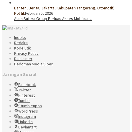
Banten
,
Berita
,
Jakarta
,
Kabupaten Tangerang
,
Otomotif
,
Politik
Februari 5, 2026
Alam Sutera Group Perluas Akses Mobilisa…
Indeks
Redaksi
Kode Etik
Privacy Policy
Disclaimer
Pedoman Media Siber
Jaringan Social
Facebook
Twitter
Pinterest
Tumblr
Stumbleupon
WordPress
Instagram
Linkedin
Deviantart