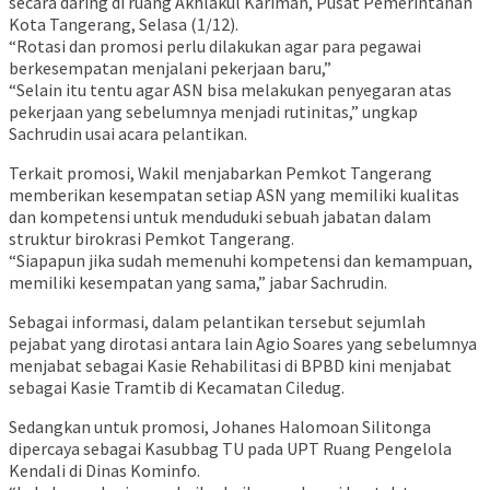
secara daring di ruang Akhlakul Karimah, Pusat Pemerintahan
Kota Tangerang, Selasa (1/12).
“Rotasi dan promosi perlu dilakukan agar para pegawai
berkesempatan menjalani pekerjaan baru,”
“Selain itu tentu agar ASN bisa melakukan penyegaran atas
pekerjaan yang sebelumnya menjadi rutinitas,” ungkap
Sachrudin usai acara pelantikan.
Terkait promosi, Wakil menjabarkan Pemkot Tangerang
memberikan kesempatan setiap ASN yang memiliki kualitas
dan kompetensi untuk menduduki sebuah jabatan dalam
struktur birokrasi Pemkot Tangerang.
“Siapapun jika sudah memenuhi kompetensi dan kemampuan,
memiliki kesempatan yang sama,” jabar Sachrudin.
Sebagai informasi, dalam pelantikan tersebut sejumlah
pejabat yang dirotasi antara lain Agio Soares yang sebelumnya
menjabat sebagai Kasie Rehabilitasi di BPBD kini menjabat
sebagai Kasie Tramtib di Kecamatan Ciledug.
Sedangkan untuk promosi, Johanes Halomoan Silitonga
dipercaya sebagai Kasubbag TU pada UPT Ruang Pengelola
Kendali di Dinas Kominfo.