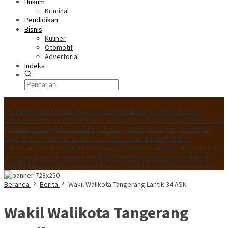
Hukum
Kriminal
Pendidikan
Bisnis
Kuliner
Otomotif
Advertorial
Indeks
Konten Spesial
Pengurus KONI Dilantik, Bupati Serang Ratu Zakiyah Minta Intensif
Lakukan Pembinaan Cabor
Bupati Serang Ratu Zakiyah Lepas 20 Peserta
Pendidikan Kaligrafi ke Lemka Sukabumi
SDN Kembangan Selatan 01
Jakarta Barat Resmi Miliki Koperasi Berbadan Hukum
PWI Kota
Tangerang Serahkan SK ke Kesbangpol, Wawan Fauzi: Peran Media Bisa
Berdampak Besar hingga Fatal
Implementasi Pendidikan Karakter di
SMPN 24 Kota Tangerang Dimulai Sejak Siswa Tiba di Gerbang Sekolah
Beranda
Berita
Wakil Walikota Tangerang Lantik 34 ASN
Wakil Walikota Tangerang