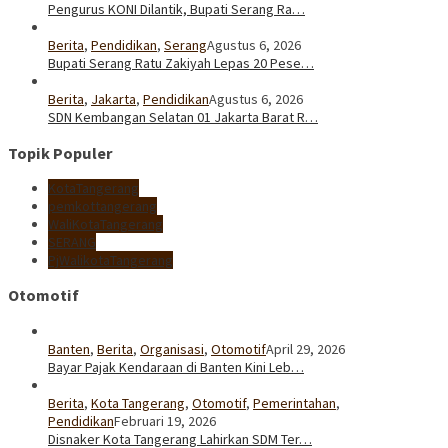
Pengurus KONI Dilantik, Bupati Serang Ra…
Berita
,
Pendidikan
,
Serang
Agustus 6, 2026
Bupati Serang Ratu Zakiyah Lepas 20 Pese…
Berita
,
Jakarta
,
Pendidikan
Agustus 6, 2026
SDN Kembangan Selatan 01 Jakarta Barat R…
Topik Populer
KotaTangerang
pemkottangerang
WaliKotaTangerang
SERANG
PjWalikotaTangerang
Otomotif
Banten
,
Berita
,
Organisasi
,
Otomotif
April 29, 2026
Bayar Pajak Kendaraan di Banten Kini Leb…
Berita
,
Kota Tangerang
,
Otomotif
,
Pemerintahan
,
Pendidikan
Februari 19, 2026
Disnaker Kota Tangerang Lahirkan SDM Ter…