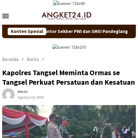
Loncat
ke
Menu
konten
Mobile
ungi Kantor Sekber PWI dan SMSI Pandeglang
Konten Spesial
Perkuat S
Beranda
Berita
Kapolres Tangsel Meminta Ormas se
Tangsel Perkuat Persatuan dan Kesatuan
W4nt0
Agustus 16, 2020