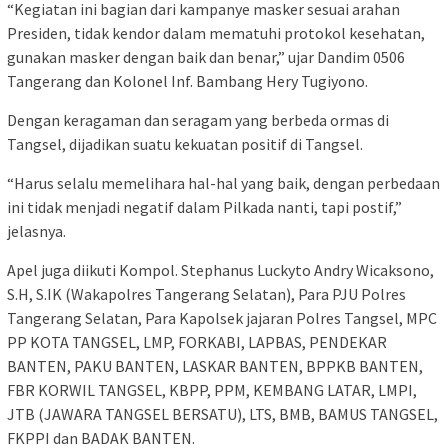
“Kegiatan ini bagian dari kampanye masker sesuai arahan
Presiden, tidak kendor dalam mematuhi protokol kesehatan,
gunakan masker dengan baik dan benar,” ujar Dandim 0506
Tangerang dan Kolonel Inf. Bambang Hery Tugiyono.
Dengan keragaman dan seragam yang berbeda ormas di
Tangsel, dijadikan suatu kekuatan positif di Tangsel.
“Harus selalu memelihara hal-hal yang baik, dengan perbedaan
ini tidak menjadi negatif dalam Pilkada nanti, tapi postif,”
jelasnya.
Apel juga diikuti Kompol. Stephanus Luckyto Andry Wicaksono,
S.H, S.IK (Wakapolres Tangerang Selatan), Para PJU Polres
Tangerang Selatan, Para Kapolsek jajaran Polres Tangsel, MPC
PP KOTA TANGSEL, LMP, FORKABI, LAPBAS, PENDEKAR
BANTEN, PAKU BANTEN, LASKAR BANTEN, BPPKB BANTEN,
FBR KORWIL TANGSEL, KBPP, PPM, KEMBANG LATAR, LMPI,
JTB (JAWARA TANGSEL BERSATU), LTS, BMB, BAMUS TANGSEL,
FKPPI dan BADAK BANTEN.