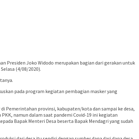
an Presiden Joko Widodo merupakan bagian dari gerakan untuk
Selasa (4/08/2020).
tanya.
fokuskan pada program kegiatan pembagian masker yang
ur di Pemerintahan provinsi, kabupaten/kota dan sampai ke desa,
 PKK, namun dalam saat pandemi Covid-19 ini kegiatan
kepada Bapak Menteri Desa beserta Bapak Mendagri yang sudah
duksi dari desa itu sendiri dengan sumber dana dari dana desa,