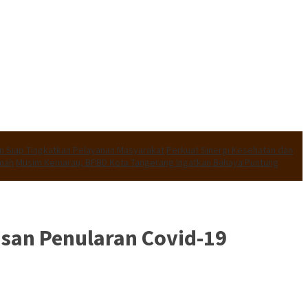
an Siap Tingkatkan Pelayanan Masyarakat
Perkuat Sinergi Kesehatan dan
umah
Musim Kemarau, BPBD Kota Tangerang Ingatkan Bahaya Puntung
an Penularan Covid-19