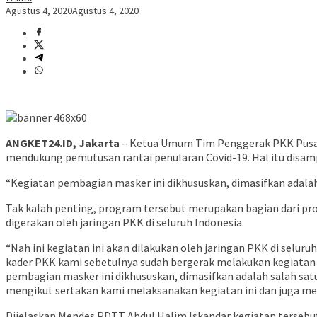
Agustus 4, 2020
Agustus 4, 2020
ANGKET24.ID, Jakarta
– Ketua Umum Tim Penggerak PKK Pusat,
mendukung pemutusan rantai penularan Covid-19. Hal itu disamp
“Kegiatan pembagian masker ini dikhususkan, dimasifkan adala
Tak kalah penting, program tersebut merupakan bagian dari pr
digerakan oleh jaringan PKK di seluruh Indonesia.
“Nah ini kegiatan ini akan dilakukan oleh jaringan PKK di selu
kader PKK kami sebetulnya sudah bergerak melakukan kegiatan
pembagian masker ini dikhususkan, dimasifkan adalah salah sa
mengikut sertakan kami melaksanakan kegiatan ini dan juga me
Dijelaskan Mendes PDTT Abdul Halim Iskandar kegiatan tersebut 