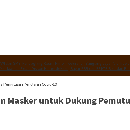
PWI dan SMSI Pandeglang
Resmi Pimpin Kelurahan Sangiang Jaya, Ardi Iraw
Manfaatkan Pesta Diskon Kemerdekaan, Bayar PBB dan BPHTB Bisa dari R
g Pemutusan Penularan Covid-19
n Masker untuk Dukung Pemutus