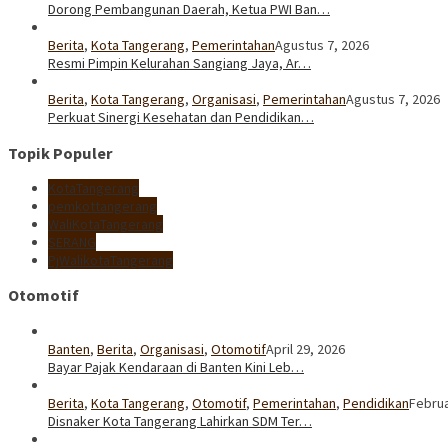
Dorong Pembangunan Daerah, Ketua PWI Ban…
Berita
,
Kota Tangerang
,
Pemerintahan
Agustus 7, 2026
Resmi Pimpin Kelurahan Sangiang Jaya, Ar…
Berita
,
Kota Tangerang
,
Organisasi
,
Pemerintahan
Agustus 7, 2026
Perkuat Sinergi Kesehatan dan Pendidikan…
Topik Populer
KotaTangerang
pemkottangerang
WaliKotaTangerang
SERANG
PjWalikotaTangerang
Otomotif
Banten
,
Berita
,
Organisasi
,
Otomotif
April 29, 2026
Bayar Pajak Kendaraan di Banten Kini Leb…
Berita
,
Kota Tangerang
,
Otomotif
,
Pemerintahan
,
Pendidikan
Februa
Disnaker Kota Tangerang Lahirkan SDM Ter…