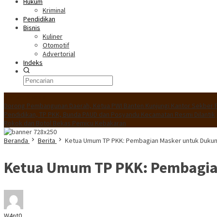
Hukum
Kriminal
Pendidikan
Bisnis
Kuliner
Otomotif
Advertorial
Indeks
Konten Spesial
Dorong Pembangunan Daerah, Ketua PWI Banten Kunjungi Kantor Sekber 
Pendidikan, TP PKK, Bunda PAUD dan Posyandu Kecamatan Resmi Dilantik
Rokok dan Botol Bekas Pemicu Kebakaran
Beranda
Berita
Ketua Umum TP PKK: Pembagian Masker untuk Dukun
Ketua Umum TP PKK: Pembagia
W4nt0