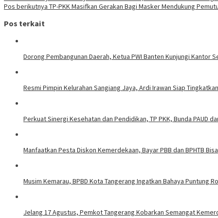
Pos berikutnya
TP-PKK Masifkan Gerakan Bagi Masker Mendukung Pemutu
Pos terkait
Dorong Pembangunan Daerah, Ketua PWI Banten Kunjungi Kantor S
Resmi Pimpin Kelurahan Sangiang Jaya, Ardi Irawan Siap Tingkatka
Perkuat Sinergi Kesehatan dan Pendidikan, TP PKK, Bunda PAUD d
Manfaatkan Pesta Diskon Kemerdekaan, Bayar PBB dan BPHTB Bisa
Musim Kemarau, BPBD Kota Tangerang Ingatkan Bahaya Puntung R
Jelang 17 Agustus, Pemkot Tangerang Kobarkan Semangat Kemerd