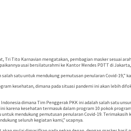
 Tri Tito Karnavian mengatakan, pembagian masker sesuai arah
aikannya usai bersilaturahmi ke Kantor Mendes PDTT di Jakarta, 
h salah satu untuk mendukung pemutusan penularan Covid-19,” ka
ogram kesehatan, dimana pada situasi pandemi ini akan lebih di
ruh Indonesia dimana Tim Penggerak PKK ini adalah salah satu uns
 ini karena kesehatan termasuk dalam program 10 pokok program
tu untuk mendukung pemutusan penularan Covid-19. Terimakasih 
ndukung seluruh kegiatan kami,” ucapnya.
akan mulai dimasifkan pada pekan depan, dengan masker hasil pro