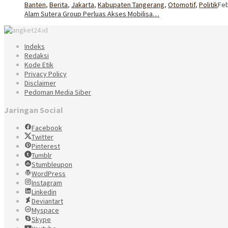
Banten
,
Berita
,
Jakarta
,
Kabupaten Tangerang
,
Otomotif
,
Politik
Feb
Alam Sutera Group Perluas Akses Mobilisa…
Indeks
Redaksi
Kode Etik
Privacy Policy
Disclaimer
Pedoman Media Siber
Jaringan Social
Facebook
Twitter
Pinterest
Tumblr
Stumbleupon
WordPress
Instagram
Linkedin
Deviantart
Myspace
Skype