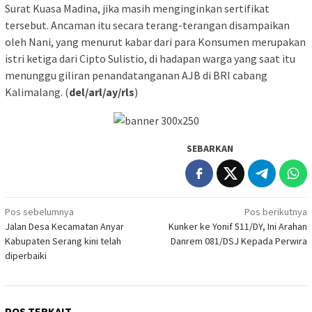
Surat Kuasa Madina, jika masih menginginkan sertifikat
tersebut. Ancaman itu secara terang-terangan disampaikan
oleh Nani, yang menurut kabar dari para Konsumen merupakan
istri ketiga dari Cipto Sulistio, di hadapan warga yang saat itu
menunggu giliran penandatanganan AJB di BRI cabang
Kalimalang. (
del/arl/ay/rls
)
SEBARKAN
Navigasi
Pos sebelumnya
Pos berikutnya
Jalan Desa Kecamatan Anyar
Kunker ke Yonif 511/DY, Ini Arahan
pos
Kabupaten Serang kini telah
Danrem 081/DSJ Kepada Perwira
diperbaiki
POS TERKAIT