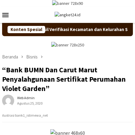
Loncat
ke
Menu
konten
Mobile
angkan Hasil Verifikasi Kecamatan dan Kelurahan Sehat
Konten Spesial
Beranda
Bisnis
“Bank BUMN Dan Carut Marut
Penyalahgunaan Sertifikat Perumahan
Violet Garden”
Web Admin
Agustus 25, 2020
ilustrasi bank1_istimewa_net