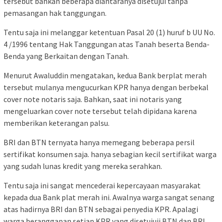
tersebut bahkan beberapa diantaranya disetujui tanpa
pemasangan hak tanggungan.
Tentu saja ini melanggar ketentuan Pasal 20 (1) huruf b UU No.
4 /1996 tentang Hak Tanggungan atas Tanah beserta Benda-
Benda yang Berkaitan dengan Tanah.
Menurut Awaluddin mengatakan, kedua Bank berplat merah
tersebut mulanya mengucurkan KPR hanya dengan berbekal
cover note notaris saja. Bahkan, saat ini notaris yang
mengeluarkan cover note tersebut telah dipidana karena
memberikan keterangan palsu.
BRI dan BTN ternyata hanya memegang beberapa persil
sertifikat konsumen saja. hanya sebagian kecil sertifikat warga
yang sudah lunas kredit yang mereka serahkan.
Tentu saja ini sangat mencederai kepercayaan masyarakat
kepada dua Bank plat merah ini. Awalnya warga sangat senang
atas hadirnya BRI dan BTN sebagai penyedia KPR. Apalagi
warga beranggapan setiap KPR yang disetujuii BTN dan BRI