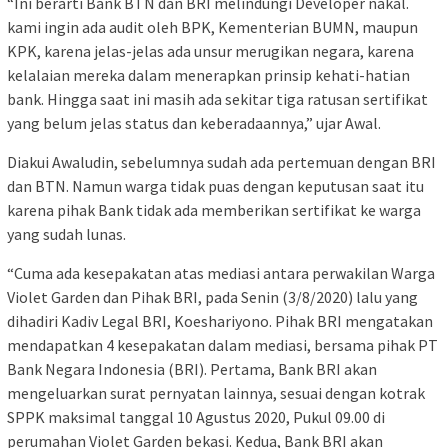
“Ini berarti Bank BTN dan BRI melindungi Developer nakal.
kami ingin ada audit oleh BPK, Kementerian BUMN, maupun
KPK, karena jelas-jelas ada unsur merugikan negara, karena
kelalaian mereka dalam menerapkan prinsip kehati-hatian
bank. Hingga saat ini masih ada sekitar tiga ratusan sertifikat
yang belum jelas status dan keberadaannya,” ujar Awal.
Diakui Awaludin, sebelumnya sudah ada pertemuan dengan BRI
dan BTN. Namun warga tidak puas dengan keputusan saat itu
karena pihak Bank tidak ada memberikan sertifikat ke warga
yang sudah lunas.
“Cuma ada kesepakatan atas mediasi antara perwakilan Warga
Violet Garden dan Pihak BRI, pada Senin (3/8/2020) lalu yang
dihadiri Kadiv Legal BRI, Koeshariyono. Pihak BRI mengatakan
mendapatkan 4 kesepakatan dalam mediasi, bersama pihak PT
Bank Negara Indonesia (BRI). Pertama, Bank BRI akan
mengeluarkan surat pernyatan lainnya, sesuai dengan kotrak
SPPK maksimal tanggal 10 Agustus 2020, Pukul 09.00 di
perumahan Violet Garden bekasi. Kedua, Bank BRI akan