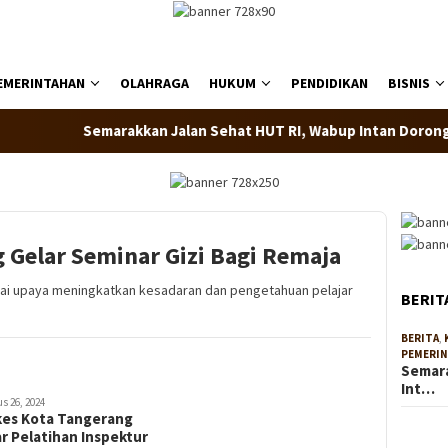
EMERINTAHAN
OLAHRAGA
HUKUM
PENDIDIKAN
BISNIS
Semarakkan Jalan Sehat HUT RI, Wabup Intan Dorong Sema
 Gelar Seminar Gizi Bagi Remaja
i upaya meningkatkan kesadaran dan pengetahuan pelajar
BERIT
BERITA
,
PEMERI
Semara
Int…
s 26, 2024
kes Kota Tangerang
r Pelatihan Inspektur