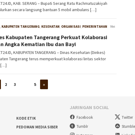
T24.ID, KAB. SERANG – Bupati Serang Ratu Rachmatuzakiyah
lurkan secara langsung bantuan 5 mobil ambulans […]
,
KABUPATEN TANGERANG
,
KESEHATAN
,
ORGANISASI
,
PEMERINTAHAN
W4nt0
Mei
es Kabupaten Tangerang Perkuat Kolaborasi
n Angka Kematian Ibu dan Bayi
T24.ID, KABUPATEN TANGERANG – Dinas Kesehatan (Dinkes)
aten Tangerang terus memperkuat kolaborasi lintas sektor
 […]
2
3
…
5
»
JARINGAN SOCIAL
Facebook
Twitter
KODE ETIK
Tumblr
Stumbl
PEDOMAN MEDIA SIBER