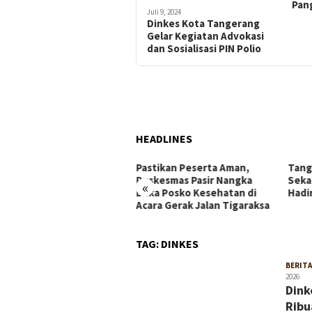
Pang
Juli 9, 2024
Dinkes Kota Tangerang
Gelar Kegiatan Advokasi
dan Sosialisasi PIN Polio
HEADLINES
arakkan Jalan Sehat HUT
Pastikan Peserta Aman,
Tang
 Wabup Intan Dorong
Puskesmas Pasir Nangka
Seka
«
mangat Gotong Royong
Buka Posko Kesehatan di
Hadi
 Persatuan
Acara Gerak Jalan Tigaraksa
TAG:
DINKES
BERITA
2026
Dink
Ribu