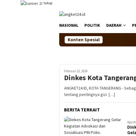
Loncat
tutup
ke
konten
NASIONAL
POLITIK
DAERAH
P
Konten Spesial
Februari 22, 2024
Dinkes Kota Tangerang
ANGKET24.ID, KOTA TANGERANG - Sebaga
tentang pentingnya gizi […]
BERITA TERKAIT
Agustu
Din
Gela