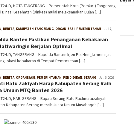
T24.ID, KOTA TANGERANG – Pemerintah Kota (Pemkot) Tangerang
i Dinas Kesehatan (Dinkes) mulai melaksanakan Bulan […]
N
,
BERITA
,
KABUPATEN TANGERANG
,
ORGANISASI
,
PEMERINTAHAN
W4nt0
Juli 7,
lda Banten Pastikan Penanganan Kebakaran
Jatiwaringin Berjalan Optimal
24.ID, TANGERANG – Kapolda Banten Irjen Pol Hengki meninjau
ung lokasi kebakaran di Tempat Pemrosesan […]
N
,
BERITA
,
ORGANISASI
,
PEMERINTAHAN
,
PENDIDIKAN
,
SERANG
W4nt0
Juli 6, 2026
ti Ratu Zakiyah Harap Kabupaten Serang Raih
ra Umum MTQ Banten 2026
T24.ID, KAB. SERANG – Bupati Serang Ratu Rachmatuzakiyah
rap Kabupaten Serang meraih Juara Umum Musabaqoh […]