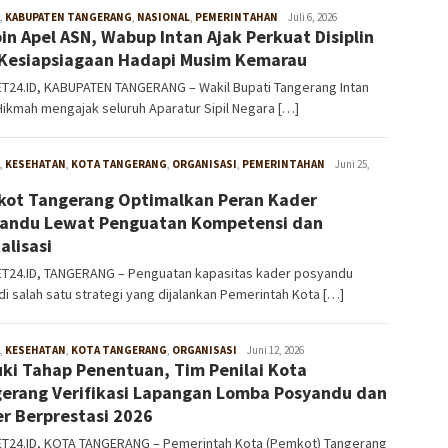
,
KABUPATEN TANGERANG
,
NASIONAL
,
PEMERINTAHAN
W4nt0
Juli 6, 2026
in Apel ASN, Wabup Intan Ajak Perkuat Disiplin
Kesiapsiagaan Hadapi Musim Kemarau
T24.ID, KABUPATEN TANGERANG – Wakil Bupati Tangerang Intan
Hikmah mengajak seluruh Aparatur Sipil Negara […]
,
KESEHATAN
,
KOTA TANGERANG
,
ORGANISASI
,
PEMERINTAHAN
W4nt0
Juni 25,
ot Tangerang Optimalkan Peran Kader
andu Lewat Penguatan Kompetensi dan
alisasi
T24.ID, TANGERANG – Penguatan kapasitas kader posyandu
i salah satu strategi yang dijalankan Pemerintah Kota […]
,
KESEHATAN
,
KOTA TANGERANG
,
ORGANISASI
W4nt0
Juni 12, 2026
ki Tahap Penentuan, Tim Penilai Kota
erang Verifikasi Lapangan Lomba Posyandu dan
r Berprestasi 2026
T24.ID, KOTA TANGERANG – Pemerintah Kota (Pemkot) Tangerang