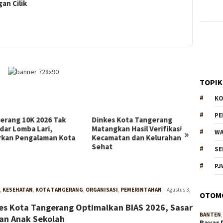
an Cilik
TOPIK
KO
P
erang 10K 2026 Tak
Dinkes Kota Tangerang
Doron
dar Lomba Lari,
Matangkan Hasil Verifikasi
Daerah
»
WA
rkan Pengalaman Kota
Kecamatan dan Kelurahan
Kunjun
Sehat
dan S
SE
PJ
,
KESEHATAN
,
KOTA TANGERANG
,
ORGANISASI
,
PEMERINTAHAN
W4nt0
Agustus 3,
OTOM
es Kota Tangerang Optimalkan BIAS 2026, Sasar
BANTEN
an Anak Sekolah
Bayar 