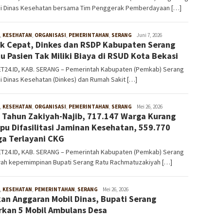
ui Dinas Kesehatan bersama Tim Penggerak Pemberdayaan […]
,
KESEHATAN
,
ORGANISASI
,
PEMERINTAHAN
,
SERANG
W4nt0
Juni 7, 2026
k Cepat, Dinkes dan RSDP Kabupaten Serang
u Pasien Tak Miliki Biaya di RSUD Kota Bekasi
T24.ID, KAB. SERANG – Pemerintah Kabupaten (Pemkab) Serang
i Dinas Kesehatan (Dinkes) dan Rumah Sakit […]
,
KESEHATAN
,
ORGANISASI
,
PEMERINTAHAN
,
SERANG
W4nt0
Mei 26, 2026
 Tahun Zakiyah-Najib, 717.147 Warga Kurang
u Difasilitasi Jaminan Kesehatan, 559.770
a Terlayani CKG
T24.ID, KAB. SERANG – Pemerintah Kabupaten (Pemkab) Serang
wah kepemimpinan Bupati Serang Ratu Rachmatuzakiyah […]
,
KESEHATAN
,
PEMERINTAHAN
,
SERANG
W4nt0
Mei 26, 2026
kan Anggaran Mobil Dinas, Bupati Serang
rkan 5 Mobil Ambulans Desa