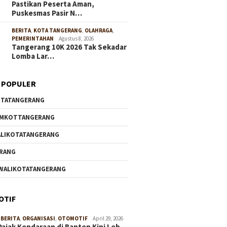
Pastikan Peserta Aman,
Puskesmas Pasir N…
BERITA
,
KOTA TANGERANG
,
OLAHRAGA
,
PEMERINTAHAN
Agustus 8, 2026
Tangerang 10K 2026 Tak Sekadar
Lomba Lar…
 POPULER
TATANGERANG
EMKOTTANGERANG
g Pembangunan
Semarakkan Jalan Sehat HUT
Pastika
, Ketua PWI Banten
RI, Wabup Intan Dorong
Puskesm
LIKOTATANGERANG
gi Kantor Sekber PWI
Semangat Gotong Royong
Buka Po
MSI Pandeglang
dan Persatuan
Acara G
RANG
WALIKOTATANGERANG
OTIF
,
BERITA
,
ORGANISASI
,
OTOMOTIF
April 29, 2026
Pajak Kendaraan di Banten Kini Leb…