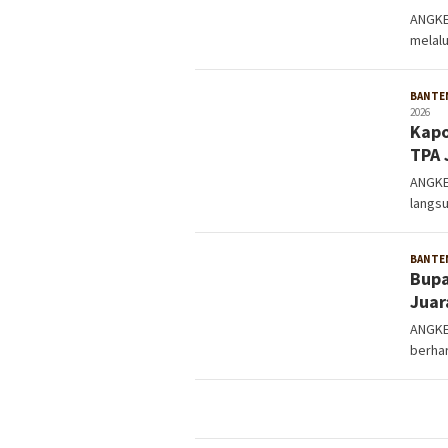
ANGKE
melalu
BANTE
2026
Kapo
TPA 
ANGKET
langs
BANTE
Bupa
Jua
ANGKE
berha