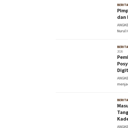
BERITA
Pimp
dan 
ANGKE
Nurul 
BERITA
2026
Pemk
Posy
Digit
ANGKE
menjad
BERITA
Masu
Tang
Kade
ANGKE