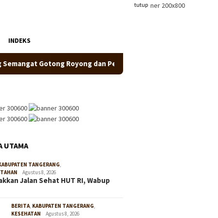
tutup
INDEKS
ngat Gotong Royong dan Persatuan
Pastikan Peserta Ama
A UTAMA
KABUPATEN TANGERANG
,
NTAHAN
Agustus 8, 2026
kkan Jalan Sehat HUT RI, Wabup
BERITA
,
KABUPATEN TANGERANG
,
KESEHATAN
Agustus 8, 2026