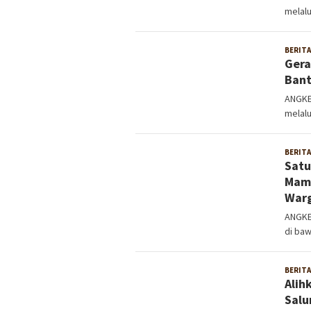
melal
BERITA
Gera
Bant
ANGKE
melalu
BERITA
Satu
Mamp
Warg
ANGKE
di ba
BERITA
Alih
Salu